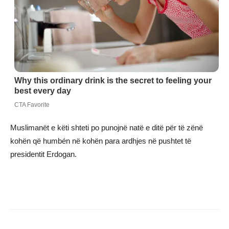
Muslimanët e këti shteti po punojnë natë e ditë për të zënë
kohën që humbén në kohën para ardhjes në pushtet të
presidentit Erdogan.