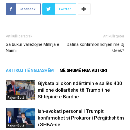
Facebook
Twitter
Artikulli paraprak
Artikulli tjetër
Sa bukur vallëzojnë Mihrija e
Dafina konfirmon lidhjen me Dj
Naimi
Geek?
ARTIKUJ TË NGJASHËM
MË SHUMË NGA AUTORI
Gjykata bllokon ndërtimin e sallës 400
milionë dollarëshe të Trumpit në
Shtëpinë e Bardhë
Rajon-Botë
Ish-avokati personal i Trumpit
konfirmohet si Prokuror i Përgjithshëm
i SHBA-së
Rajon-Botë