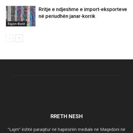
Rritje e ndjeshme e import-eksporteve
në periudhën janar-korrik
Rajon-Botë
RRETH NESH
“Lajm” është paraqitur në hapësirën mediale në Maqedoni në