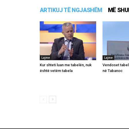
ARTIKUJ TË NGJASHËM
MË SHU
Lajme
Lajme
Kur shteti luan me tabelën, nuk
Vendoset tabel
është vetëm tabela
në Tabanoc