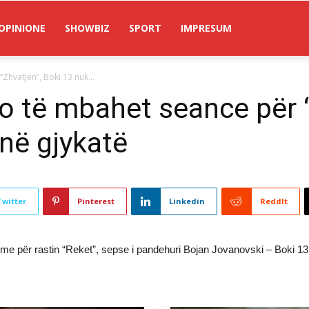
OPINIONE
SHOWBIZ
SPORT
IMPRESUM
Zhvatjen”, Boki 13 nuk...
o të mbahet seance për “
 në gjykatë
Twitter
Pinterest
Linkedin
ReddIt
e për rastin “Reket”, sepse i pandehuri Bojan Jovanovski – Boki 13 