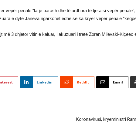
er vepër penale “larje parash dhe të ardhura të tjera si vepër penale
uzuara e dytë Janeva ngarkohet edhe se ka kryer vepër penale “keqpër
më 3 dhjetor vitin e kaluar, i akuzuari i tretë Zoran Milevski-Kiçeec e
nterest
Linkedin
ReddIt
Email
Koronavirusi, kryeministri Ra