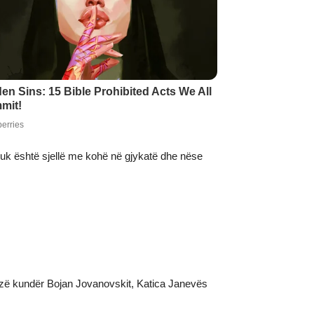
uk është sjellë me kohë në gjykatë dhe nëse
takuzë kundër Bojan Jovanovskit, Katica Janevës