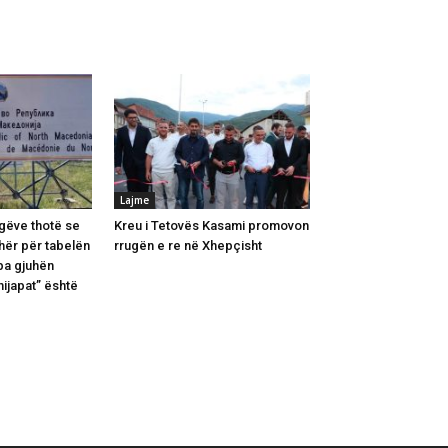
Lajme
gëve thotë se
Kreu i Tetovës Kasami promovon
hër për tabelën
rrugën e re në Xhepçisht
pa gjuhën
ijapat” është