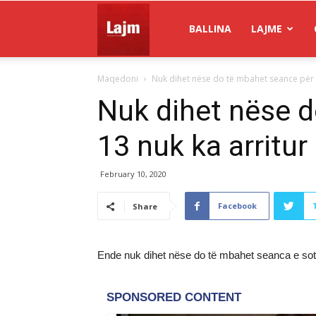
Gazeta
BALLINA
LAJME
Maqedoni
Nuk dihet nëse do të mbahet seance për “
Lajm
Nuk dihet nëse d
13 nuk ka arritur
February 10, 2020
Facebook
Share
Ende nuk dihet nëse do të mbahet seanca e sotm