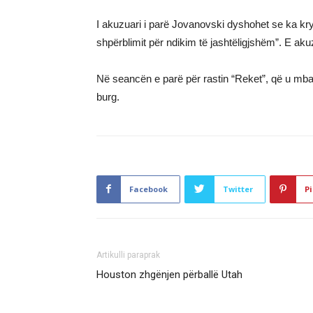
I akuzuari i parë Jovanovski dyshohet se ka kry
shpërblimit për ndikim të jashtëligjshëm”. E ak
Në seancën e parë për rastin “Reket”, që u mbajt 
burg.
Facebook
Twitter
Pi
Artikulli paraprak
Houston zhgënjen përballë Utah