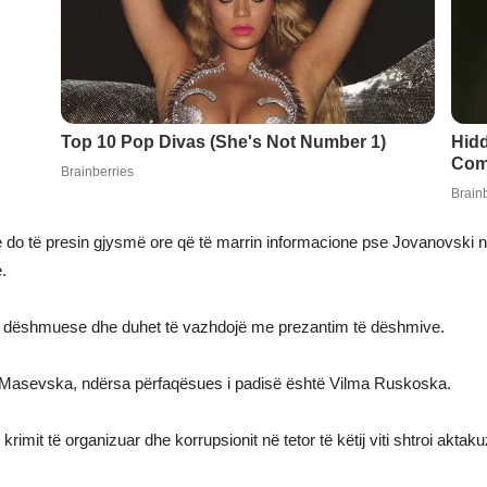
do të presin gjysmë ore që të marrin informacione pse Jovanovski n
.
ë dëshmuese dhe duhet të vazhdojë me prezantim të dëshmive.
a Masevska, ndërsa përfaqësues i padisë është Vilma Ruskoska.
rimit të organizuar dhe korrupsionit në tetor të këtij viti shtroi ak