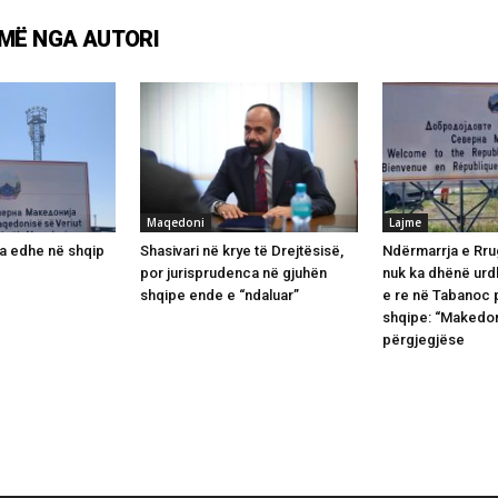
MË NGA AUTORI
Maqedoni
Lajme
a edhe në shqip
Shasivari në krye të Drejtësisë,
Ndërmarrja e Rru
por jurisprudenca në gjuhën
nuk ka dhënë urd
shqipe ende e “ndaluar”
e re në Tabanoc 
shqipe: “Makedon
përgjegjëse