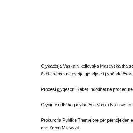
Gjykatësja Vaska Nikollovska Masevska tha se 
është sërish në pyetje gjendja e tij shëndetësore
Procesi gjyqësor “Reket” ndodhet në procedur
Gjyqin e udhëheq gjykatësja Vaska Nikillovsk
Prokuroria Publike Themelore për përndjekjen e k
dhe Zoran Milevskit.