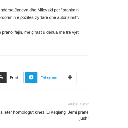
”, ndërsa Janeva dhe Milevski për “pranimin
dorimin e pozitës zyrtare dhe autorizimit”.
 pranoi fajin, me ç’rast u dënua me tre vjet
Print
Telegram
Artikulli tjetër
ma letër homologut kinez, Li Keqiang: Jemi pranë
jush!