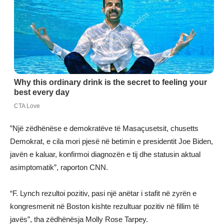
”Një zëdhënëse e demokratëve të Masaçusetsit, chusetts
Demokrat, e cila mori pjesë në betimin e presidentit Joe Biden,
javën e kaluar, konfirmoi diagnozën e tij dhe statusin aktual
asimptomatik”, raporton CNN.
“F. Lynch rezultoi pozitiv, pasi një anëtar i stafit në zyrën e
kongresmenit në Boston kishte rezultuar pozitiv në fillim të
javës”, tha zëdhënësja Molly Rose Tarpey.