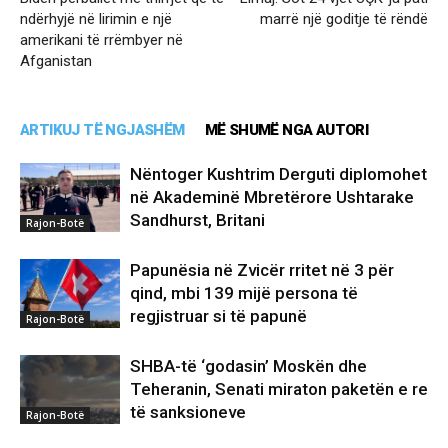
ndërhyjë në lirimin e një
marrë një goditje të rëndë
amerikani të rrëmbyer në
Afganistan
ARTIKUJ TË NGJASHËM
MË SHUMË NGA AUTORI
Nëntoger Kushtrim Derguti diplomohet
në Akademinë Mbretërore Ushtarake
Sandhurst, Britani
Rajon-Botë
Papunësia në Zvicër rritet në 3 për
qind, mbi 139 mijë persona të
regjistruar si të papunë
Rajon-Botë
SHBA-të ‘godasin’ Moskën dhe
Teheranin, Senati miraton paketën e re
të sanksioneve
Rajon-Botë