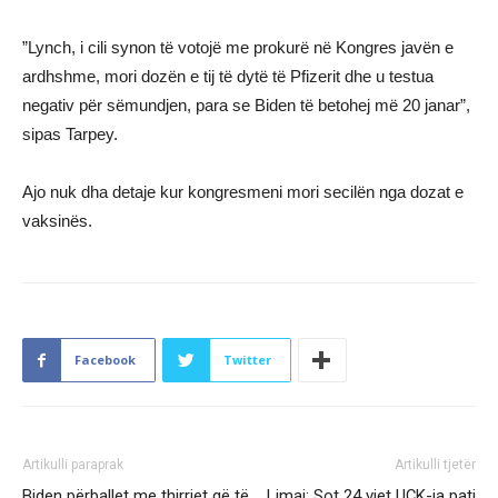
”Lynch, i cili synon të votojë me prokurë në Kongres javën e
ardhshme, mori dozën e tij të dytë të Pfizerit dhe u testua
negativ për sëmundjen, para se Biden të betohej më 20 janar”,
sipas Tarpey.
Ajo nuk dha detaje kur kongresmeni mori secilën nga dozat e
vaksinës.
Facebook
Twitter
Artikulli paraprak
Artikulli tjetër
Biden përballet me thirrjet që të
Limaj: Sot 24 vjet UÇK-ja pati