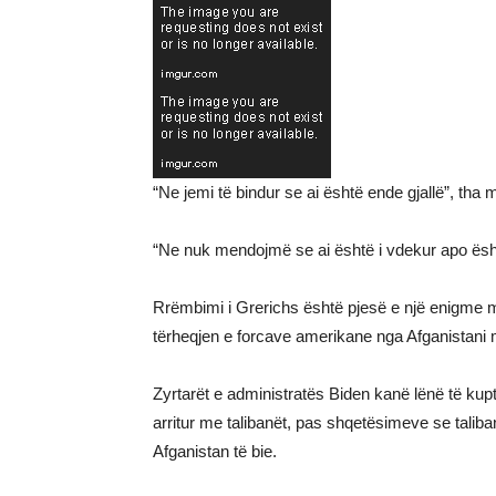
“Ne jemi të bindur se ai është ende gjallë”, tha
“Ne nuk mendojmë se ai është i vdekur apo është
Rrëmbimi i Grerichs është pjesë e një enigme m
tërheqjen e forcave amerikane nga Afganistani me
Zyrtarët e administratës Biden kanë lënë të ku
arritur me talibanët, pas shqetësimeve se talib
Afganistan të bie.