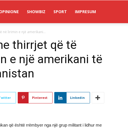
OPINIONE
SHOWBIZ
SPORT
IMPRESUM
 në lirimin e një amerikani...
e thirrjet që të
in e një amerikani të
anistan
Twitter
Pinterest
Linkedin
ikan që është rrëmbyer nga një grup militant i lidhur me