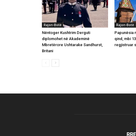
Rajon-Botë
Rajon-Botë
Nëntoger Kushtrim Derguti
Papunësia në
diplomohet në Akademinë
qind, mbi 1
Mbretërore Ushtarake Sandhurst,
regjistruar 
Britani
RR