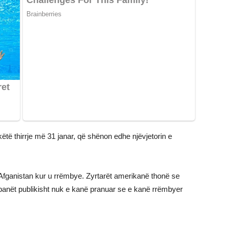
ëtë thirrje më 31 janar, që shënon edhe njëvjetorin e
 Afganistan kur u rrëmbye. Zyrtarët amerikanë thonë se
ibanët publikisht nuk e kanë pranuar se e kanë rrëmbyer