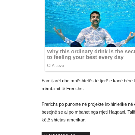
Familjarët dhe mbështetës të tjerë e kanë bërë k
rrëmbimit të Frerichs.
Frerichs po punonte në projekte inxhinierike në
besojnë se ai po mbahet nga rrjeti Haqqani. Tal
këtë shtetas amerikan.