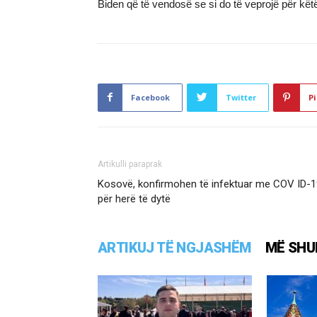
Biden që të vendosë se si do të veprojë për këtë
Facebook
Twitter
Pi
Artikulli paraprak
Kosovë, konfirmohen të infektuar me COV ID-1
për herë të dytë
ARTIKUJ TË NGJASHËM
MË SHU