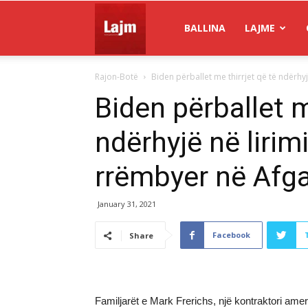
Gazeta
BALLINA
LAJME
Rajon-Botë
Biden përballet me thirrjet që të ndërhyjë
Lajm
Biden përballet m
ndërhyjë në lirim
rrëmbyer në Afg
January 31, 2021
Facebook
Share
Familjarët e Mark Frerichs, një kontraktori amer