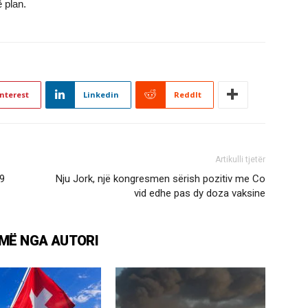
 plan.
nterest
Linkedin
ReddIt
Artikulli tjetër
9
Nju Jork, një kongresmen sërish pozitiv me Co
vid edhe pas dy doza vaksine
MË NGA AUTORI