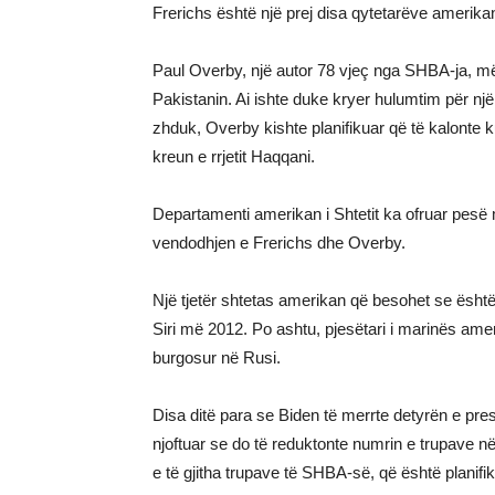
Frerichs është një prej disa qytetarëve amerika
Paul Overby, një autor 78 vjeç nga SHBA-ja, m
Pakistanin. Ai ishte duke kryer hulumtim për një l
zhduk, Overby kishte planifikuar që të kalonte ku
kreun e rrjetit Haqqani.
Departamenti amerikan i Shtetit ka ofruar pesë 
vendodhjen e Frerichs dhe Overby.
Një tjetër shtetas amerikan që besohet se është 
Siri më 2012. Po ashtu, pjesëtari i marinës am
burgosur në Rusi.
Disa ditë para se Biden të merrte detyrën e pre
njoftuar se do të reduktonte numrin e trupave në 
e të gjitha trupave të SHBA-së, që është planifi