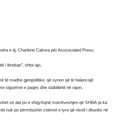
 motra e tij, Charlene Cakora për Asssociated Press.
 i lënduar”, shtoi ajo.
ë të madhe gjeopolitike, që synon që të balancojë
 sigurimin e paqes dhe stabilitetit në rajon.
ptohet se ata po e shqyrtojnë marrëveshjen që SHBA-ja ka
anët nuk po përmbushin zotimet e tyre që niveli i dhunës në