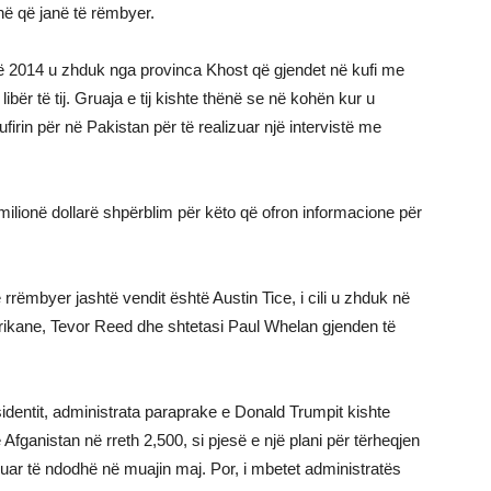
në që janë të rëmbyer.
ë 2014 u zhduk nga provinca Khost që gjendet në kufi me
ibër të tij. Gruaja e tij kishte thënë se në kohën kur u
firin për në Pakistan për të realizuar një intervistë me
milionë dollarë shpërblim për këto që ofron informacione për
rrëmbyer jashtë vendit është Austin Tice, i cili u zhduk në
erikane, Tevor Reed dhe shtetasi Paul Whelan gjenden të
sidentit, administrata paraprake e Donald Trumpit kishte
Afganistan në rreth 2,500, si pjesë e një plani për tërheqjen
kuar të ndodhë në muajin maj. Por, i mbetet administratës