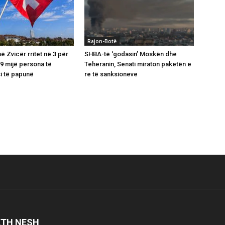
Rajon-Botë
 Zvicër rritet në 3 për
SHBA-të ‘godasin’ Moskën dhe
39 mijë persona të
Teheranin, Senati miraton paketën e
si të papunë
re të sanksioneve
ETH NESH