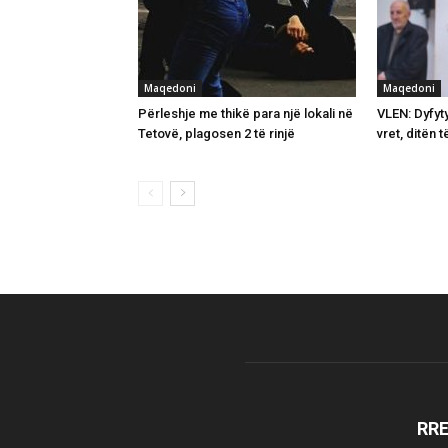
Maqedoni
Maqedoni
Përleshje me thikë para një lokali në
VLEN: Dyfyty
Tetovë, plagosen 2 të rinjë
vret, ditën t
RR