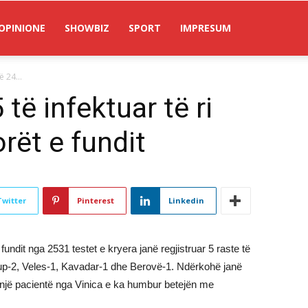
OPINIONE
SHOWBIZ
SPORT
IMPRESUM
ë 24...
të infektuar të ri
orët e fundit
Twitter
Pinterest
Linkedin
fundit nga 2531 testet e kryera janë regjistruar 5 raste të
kup-2, Veles-1, Kavadar-1 dhe Berovë-1. Ndërkohë janë
a një pacientë nga Vinica e ka humbur betejën me