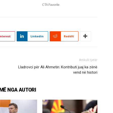
nterest
Linkedin
ReddIt
Artikulli tjetër
Lladrovci për Ali Ahmetin: Kontributi juaj ka zënë
vend në histori
MË NGA AUTORI