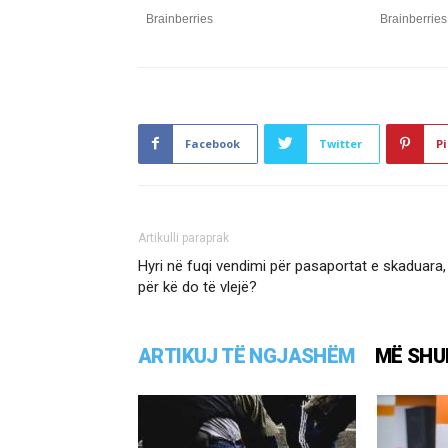
Facebook
Twitter
Pi
Artikulli paraprak
Hyri në fuqi vendimi për pasaportat e skaduara,
për kë do të vlejë?
ARTIKUJ TË NGJASHËM
MË SHU