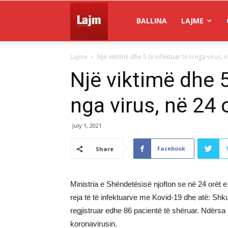
Gazeta
BALLINA
LAJME
Lajme
Një viktimë dhe 5 të infektuar të ri nga virus, n
Lajm
Një viktimë dhe 5 
nga virus, në 24 
July 1, 2021
Facebook
Share
Ministria e Shëndetësisë njofton se në 24 orët e 
reja të të infektuarve me Kovid-19 dhe atë: Sh
regjistruar edhe 86 pacientë të shëruar. Ndërs
koronavirusin.