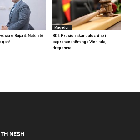
Maqedoni
rësia e Bujarit: Natën të
BDI: Presion skandaloz dhe i
ë qan!
papranueshëm nga Vlen ndaj
drejtësisë
ETH NESH