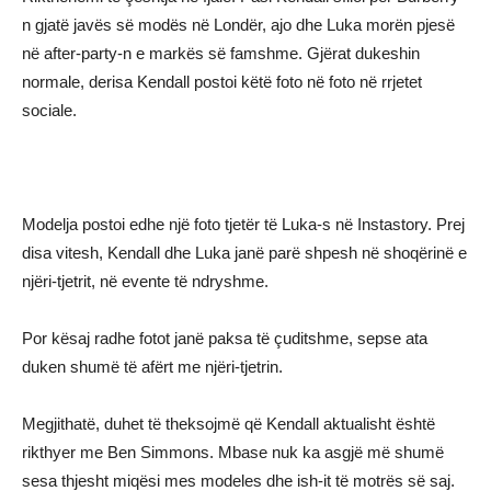
n gjatë javës së modës në Londër, ajo dhe Luka morën pjesë
në after-party-n e markës së famshme. Gjërat dukeshin
normale, derisa Kendall postoi këtë foto në foto në rrjetet
sociale.
Modelja postoi edhe një foto tjetër të Luka-s në Instastory. Prej
disa vitesh, Kendall dhe Luka janë parë shpesh në shoqërinë e
njëri-tjetrit, në evente të ndryshme.
Por kësaj radhe fotot janë paksa të çuditshme, sepse ata
duken shumë të afërt me njëri-tjetrin.
Megjithatë, duhet të theksojmë që Kendall aktualisht është
rikthyer me Ben Simmons. Mbase nuk ka asgjë më shumë
sesa thjesht miqësi mes modeles dhe ish-it të motrës së saj.