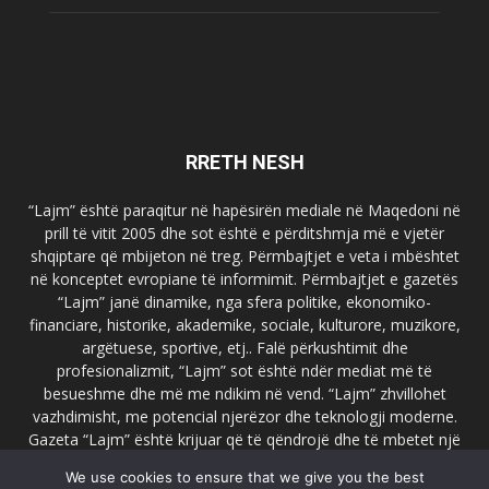
RRETH NESH
“Lajm” është paraqitur në hapësirën mediale në Maqedoni në
prill të vitit 2005 dhe sot është e përditshmja më e vjetër
shqiptare që mbijeton në treg. Përmbajtjet e veta i mbështet
në konceptet evropiane të informimit. Përmbajtjet e gazetës
“Lajm” janë dinamike, nga sfera politike, ekonomiko-
financiare, historike, akademike, sociale, kulturore, muzikore,
argëtuese, sportive, etj.. Falë përkushtimit dhe
profesionalizmit, “Lajm” sot është ndër mediat më të
besueshme dhe më me ndikim në vend. “Lajm” zhvillohet
vazhdimisht, me potencial njerëzor dhe teknologji moderne.
Gazeta “Lajm” është krijuar që të qëndrojë dhe të mbetet një
emër i dallueshëm në hapësirat ballkanike dhe evropiane. Ueb
We use cookies to ensure that we give you the best
faqja zyrtare e gazetës “Lajm”, www.lajmpress.org është një