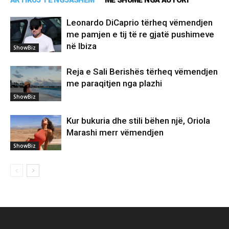
ARTIKUJ TË NGJASHËM
MË SHUMË NGA AUTORI
Leonardo DiCaprio tërheq vëmendjen
me pamjen e tij të re gjatë pushimeve
në Ibiza
ShowBiz
Reja e Sali Berishës tërheq vëmendjen
me paraqitjen nga plazhi
ShowBiz
Kur bukuria dhe stili bëhen një, Oriola
Marashi merr vëmendjen
ShowBiz