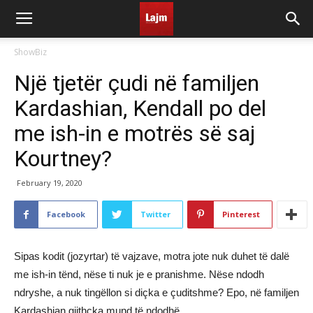
ShowBiz
Një tjetër çudi në familjen
Kardashian, Kendall po del
me ish-in e motrës së saj
Kourtney?
February 19, 2020
Facebook
Twitter
Pinterest
Sipas kodit (jozyrtar) të vajzave, motra jote nuk duhet të dalë
me ish-in tënd, nëse ti nuk je e pranishme. Nëse ndodh
ndryshe, a nuk tingëllon si diçka e çuditshme? Epo, në familjen
Kardashian gjithçka mund të ndodhë.