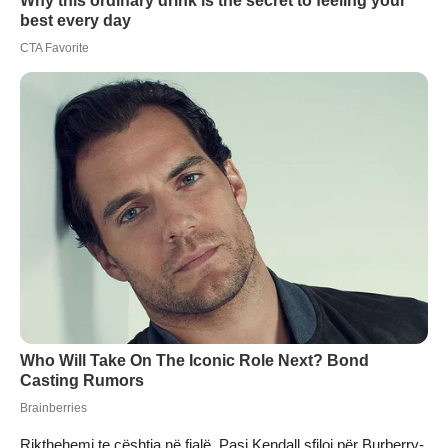
Rikthehemi te çështja në fjalë. Pasi Kendall sfiloi për Burberry-