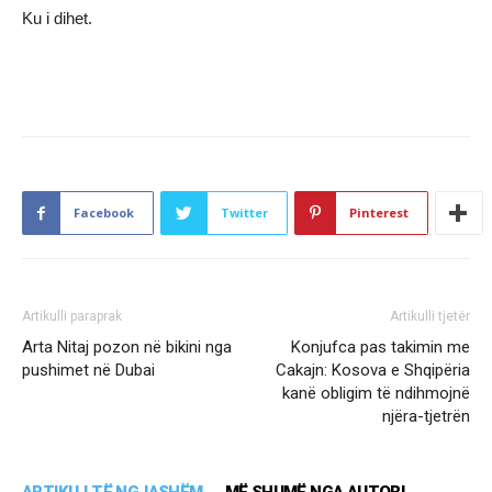
Ku i dihet.
Facebook
Twitter
Pinterest
Artikulli paraprak
Artikulli tjetër
Arta Nitaj pozon në bikini nga
Konjufca pas takimin me
pushimet në Dubai
Cakajn: Kosova e Shqipëria
kanë obligim të ndihmojnë
njëra-tjetrën