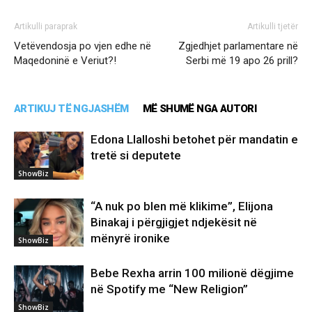
Artikulli paraprak
Artikulli tjetër
Vetëvendosja po vjen edhe në
Zgjedhjet parlamentare në
Maqedoninë e Veriut?!
Serbi më 19 apo 26 prill?
ARTIKUJ TË NGJASHËM
MË SHUMË NGA AUTORI
Edona Llalloshi betohet për mandatin e
tretë si deputete
ShowBiz
“A nuk po blen më klikime”, Elijona
Binakaj i përgjigjet ndjekësit në
mënyrë ironike
ShowBiz
Bebe Rexha arrin 100 milionë dëgjime
në Spotify me “New Religion”
ShowBiz