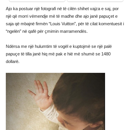
Ajo ka postuar një fotografi në të cilën shihet vajza e saj, por
një që morri vëmendje më të madhe dhe ajo janë papuçet e
saja që mbajnë firmën “Louis Vuitton”, për të cilat komentuesit i
“ngelën” në qafë për çmimin marramendës.
Ndërsa me një hulumtim të vogël e kuptojmë se një palë
papuçe të tilla janë hiq më pak e hië më shumë se 1480
dollarë.