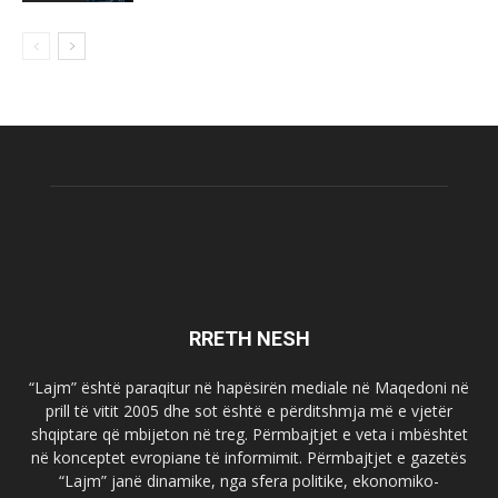
RRETH NESH
“Lajm” është paraqitur në hapësirën mediale në Maqedoni në
prill të vitit 2005 dhe sot është e përditshmja më e vjetër
shqiptare që mbijeton në treg. Përmbajtjet e veta i mbështet
në konceptet evropiane të informimit. Përmbajtjet e gazetës
“Lajm” janë dinamike, nga sfera politike, ekonomiko-