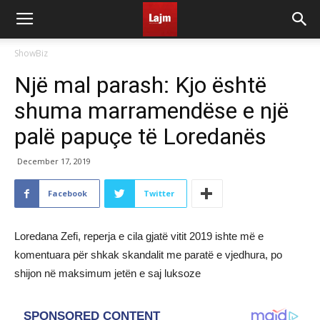
ShowBiz
Një mal parash: Kjo është
shuma marramendëse e një
palë papuçe të Loredanës
December 17, 2019
Facebook
Twitter
Loredana Zefi, reperja e cila gjatë vitit 2019 ishte më e
komentuara për shkak skandalit me paratë e vjedhura, po
shijon në maksimum jetën e saj luksoze