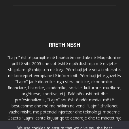
RRETH NESH
“Lajm” është paraqitur në hapësirën mediale në Maqedoni në
prill të vitit 2005 dhe sot është e përditshmja më e vjetër
shqiptare që mbijeton në treg. Përmbajtjet e veta i mbështet
në konceptet evropiane të informimit. Përmbajtjet e gazetës
“Lajm” janë dinamike, nga sfera politike, ekonomiko-
financiare, historike, akademike, sociale, kulturore, muzikore,
argëtuese, sportive, etj.. Falë përkushtimit dhe
profesionalizmit, “Lajm” sot është ndër mediat më të
besueshme dhe më me ndikim në vend. “Lajm” zhvillohet
vazhdimisht, me potencial njerëzor dhe teknologji moderne.
Gazeta “Lajm” është krijuar që të qëndrojë dhe të mbetet një
emër i dallueshëm në hapësirat ballkanike dhe evropiane. Ueb
We use cookies to ensure that we give you the best