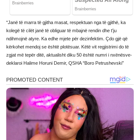
“Janë të marra të gjitha masat, respektuan nga të gjithë, ka
kolegë të cilët janë të obliguar të mbajnë rendin dhe t’ju
ndihmojnë atyre. Ka edhe mjete për dezinfektim. Çdo gjë që
kërkohet mendoj se është plotësuar. Këtë vit regjistrimi do të
zgjat më tepër ditë, aktualisht diku 50 është numri i nxënësve-
deklaroi Halime Horuni Demir, QSHA “Boro Petrushevski”