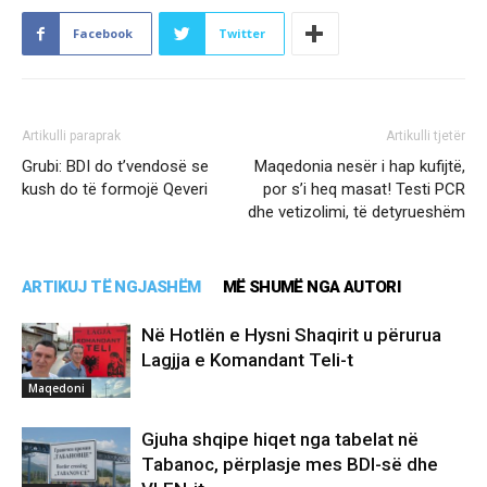
Facebook
Twitter
Artikulli paraprak
Artikulli tjetër
Grubi: BDI do t’vendosë se
Maqedonia nesër i hap kufijtë,
kush do të formojë Qeveri
por s’i heq masat! Testi PCR
dhe vetizolimi, të detyrueshëm
ARTIKUJ TË NGJASHËM
MË SHUMË NGA AUTORI
Në Hotlën e Hysni Shaqirit u përurua
Lagjja e Komandant Teli-t
Maqedoni
Gjuha shqipe hiqet nga tabelat në
Tabanoc, përplasje mes BDI-së dhe