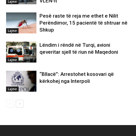
VLEN-it
Lajme
Pesë raste të reja me ethet e Nilit
Perëndimor, 15 pacientë të shtruar në
Shkup
Lajme
Lëndim i rëndë në Turqi, avioni
qeveritar sjell të riun në Maqedoni
Lajme
“Bllacë”: Arrestohet kosovari që
kërkohej nga Interpoli
Lajme