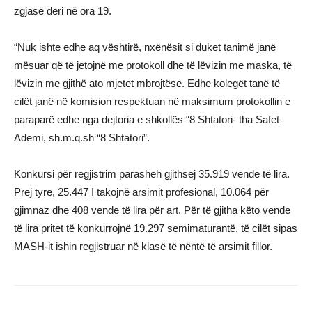
zgjasë deri në ora 19.
“Nuk ishte edhe aq vështirë, nxënësit si duket tanimë janë
mësuar që të jetojnë me protokoll dhe të lëvizin me maska, të
lëvizin me gjithë ato mjetet mbrojtëse. Edhe kolegët tanë të
cilët janë në komision respektuan në maksimum protokollin e
paraparë edhe nga dejtoria e shkollës “8 Shtatori- tha Safet
Ademi, sh.m.q.sh “8 Shtatori”.
Konkursi për regjistrim parasheh gjithsej 35.919 vende të lira.
Prej tyre, 25.447 I takojnë arsimit profesional, 10.064 për
gjimnaz dhe 408 vende të lira për art. Për të gjitha këto vende
të lira pritet të konkurrojnë 19.297 semimaturantë, të cilët sipas
MASH-it ishin regjistruar në klasë të nëntë të arsimit fillor.