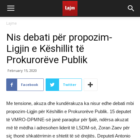
Lajme
Nis debati për propozim-
Ligjin e Këshillit të
Prokurorëve Publik
February 15, 2020
Facebook
Twitter
Me tensione, akuza dhe kundërakuza ka nisur edhe debati mbi
propozim-Ligjin për Këshillin e Prokurorëve Publik. 15 deputet
të VMRO-DPMNE-së janë paraqitur për fjalë, ndërsa akuzat
më të mëdha i adresohen liderit të LSDM-së, Zoran Zaev për
siç thonë shkatërrimin e shtetit të së drejtës. Deputeti Antonio