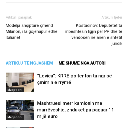
Artikulli paraprak
Artikulli tjetër
Modelja shqiptare çmend
Kostadinov: Deputetët ta
Milanon, i la gojëhapur edhe
mbështesin ligjin për PP dhe të
italianët
vendosen në anën e shtetit
juridik
ARTIKUJ TË NGJASHËM
MË SHUMË NGA AUTORI
“Levica”: KRRE po tenton ta ngrisë
çmimin e rrymë
Maqedoni
Mashtruesi merr kamionin me
marrëveshje, zhduket pa paguar 11
mijë euro
Maqedoni