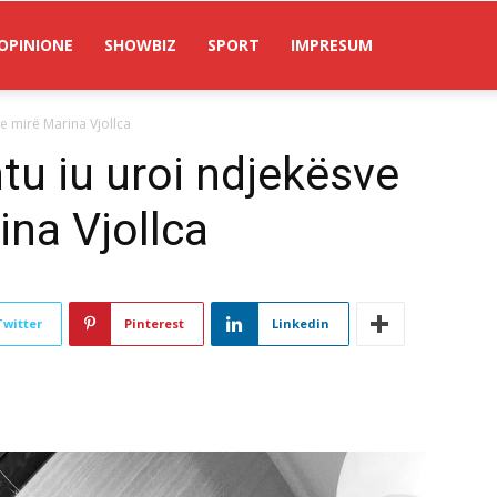
OPINIONE
SHOWBIZ
SPORT
IMPRESUM
e mirë Marina Vjollca
tu iu uroi ndjekësve
ina Vjollca
Twitter
Pinterest
Linkedin