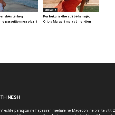
ShowBiz
 Berishës tërheq
Kur bukuria dhe stili bëhen një,
e paraqitjen nga plazhi
Oriola Marashi merr vëmendjen
ETH NESH
m” është paraqitur në hapësirën mediale në Maqedoni në prill të vitit