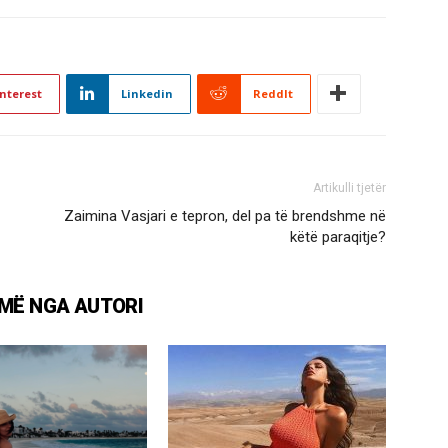
nterest
Linkedin
ReddIt
Artikulli tjetër
Zaimina Vasjari e tepron, del pa të brendshme në
këtë paraqitje?
MË NGA AUTORI