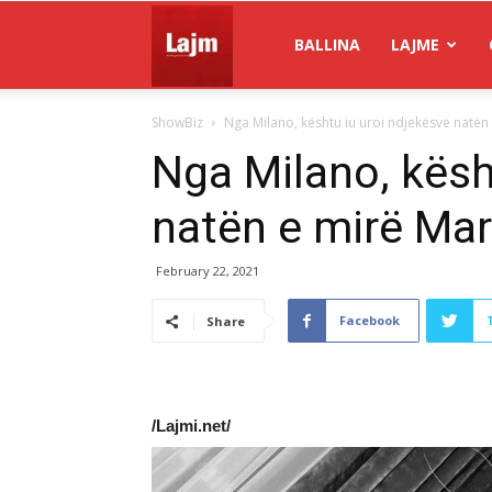
Gazeta
BALLINA
LAJME
ShowBiz
Nga Milano, kështu iu uroi ndjekësve natën 
Lajm
Nga Milano, kësh
natën e mirë Mar
February 22, 2021
Facebook
Share
/Lajmi.net/