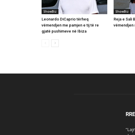
ShowBiz
ShowBiz
Leonardo DiCaprio tërheq
Reja e Sali
vëmendjen me pamjen e tij të re
vëmendjen m
gjatë pushimeve në Ibiza
RR
“Laj