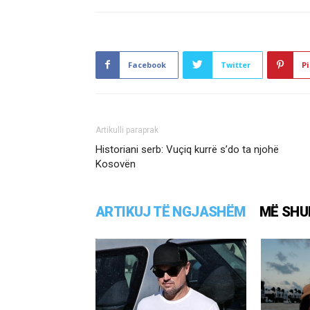
Facebook
Twitter
Pi
Artikulli paraprak
Historiani serb: Vuçiq kurrë s’do ta njohë
Kosovën
ARTIKUJ TË NGJASHËM
MË SHU