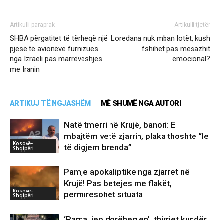
Artikulli paraprak
Artikulli tjetër
SHBA përgatitet të tërheqë një
Loredana nuk mban lotët, kush
pjesë të avionëve furnizues
fshihet pas mesazhit
nga Izraeli pas marrëveshjes
emocional?
me Iranin
ARTIKUJ TË NGJASHËM
MË SHUMË NGA AUTORI
Natë tmerri në Krujë, banori: E
mbajtëm vetë zjarrin, plaka thoshte “le
Kosovë-
të digjem brenda”
Shqipëri
Pamje apokaliptike nga zjarret në
Krujë! Pas betejes me flakët,
Kosovë-
permiresohet situata
Shqipëri
‘Rama, jep dorëheqjen’, thirrjet kundër