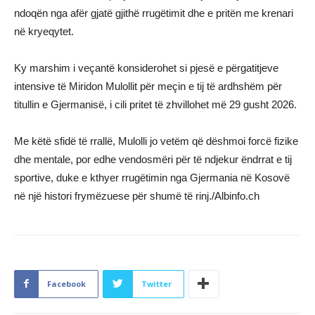
ndoqën nga afër gjatë gjithë rrugëtimit dhe e pritën me krenari
në kryeqytet.
Ky marshim i veçantë konsiderohet si pjesë e përgatitjeve
intensive të Miridon Mulollit për meçin e tij të ardhshëm për
titullin e Gjermanisë, i cili pritet të zhvillohet më 29 gusht 2026.
Me këtë sfidë të rrallë, Mulolli jo vetëm që dëshmoi forcë fizike
dhe mentale, por edhe vendosmëri për të ndjekur ëndrrat e tij
sportive, duke e kthyer rrugëtimin nga Gjermania në Kosovë
në një histori frymëzuese për shumë të rinj./Albinfo.ch
Facebook
Twitter