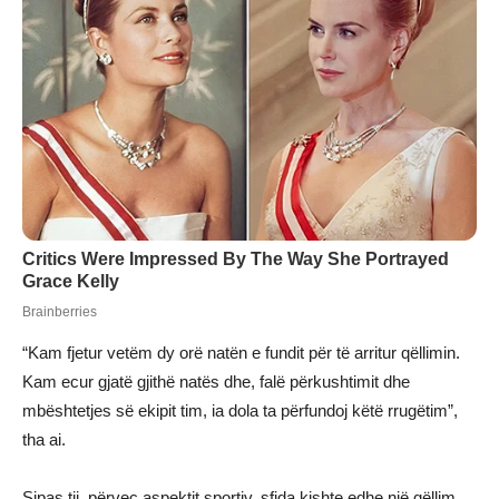
“Kam fjetur vetëm dy orë natën e fundit për të arritur qëllimin.
Kam ecur gjatë gjithë natës dhe, falë përkushtimit dhe
mbështetjes së ekipit tim, ia dola ta përfundoj këtë rrugëtim”,
tha ai.
Sipas tij, përveç aspektit sportiv, sfida kishte edhe një qëllim