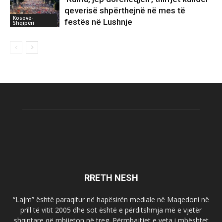
qeverisë shpërthejnë në mes të
Kosovë-
festës në Lushnje
Shqipëri
RRETH NESH
“Lajm” është paraqitur në hapësirën mediale në Maqedoni në
prill të vitit 2005 dhe sot është e përditshmja më e vjetër
shqiptare që mbijeton në treg. Përmbajtjet e veta i mbështet