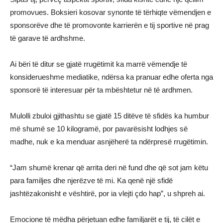
promovues. Boksieri kosovar synonte të tërhiqte vëmendjen e
sponsorëve dhe të promovonte karrierën e tij sportive në prag
të garave të ardhshme.
Ai bëri të ditur se gjatë rrugëtimit ka marrë vëmendje të
konsiderueshme mediatike, ndërsa ka pranuar edhe oferta nga
sponsorë të interesuar për ta mbështetur në të ardhmen.
Mulolli zbuloi gjithashtu se gjatë 15 ditëve të sfidës ka humbur
më shumë se 10 kilogramë, por pavarësisht lodhjes së
madhe, nuk e ka menduar asnjëherë ta ndërpresë rrugëtimin.
“Jam shumë krenar që arrita deri në fund dhe që sot jam këtu
para familjes dhe njerëzve të mi. Ka qenë një sfidë
jashtëzakonisht e vështirë, por ia vlejti çdo hap”, u shpreh ai.
Emocione të mëdha përjetuan edhe familjarët e tij, të cilët e