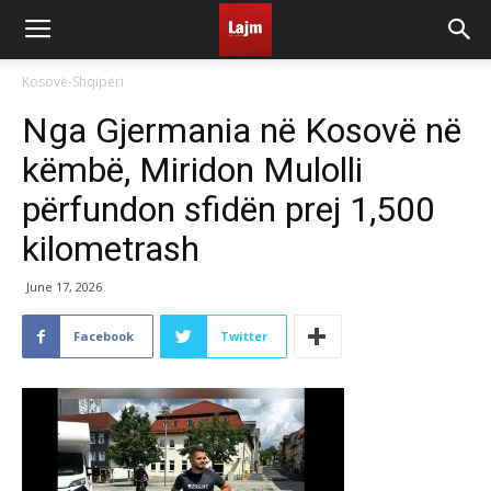
Kosovë-Shqipëri
Nga Gjermania në Kosovë në
këmbë, Miridon Mulolli
përfundon sfidën prej 1,500
kilometrash
June 17, 2026
Facebook
Twitter