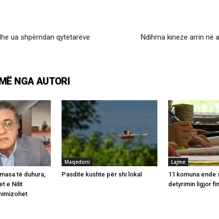
dhe ua shpërndan qytetarëve
Ndihma kineze arrin në a
MË NGA AUTORI
Maqedoni
Lajme
 masa të duhura,
Pasdite kushte për shi lokal
11 komuna ende s
t e Nilit
detyrimin ligjor fi
nimizohet