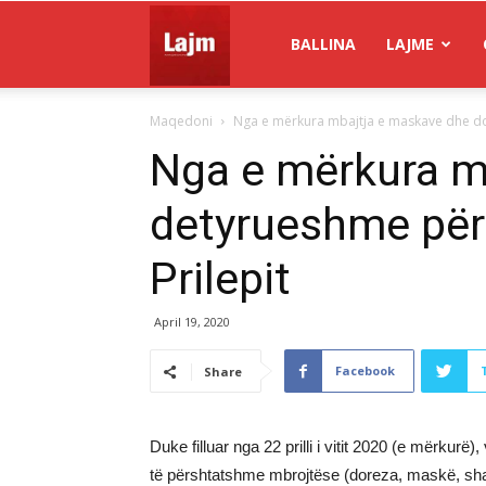
Gazeta
BALLINA
LAJME
Maqedoni
Nga e mërkura mbajtja e maskave dhe do
Lajm
Nga e mërkura m
detyrueshme për
Prilepit
April 19, 2020
Facebook
Share
Duke filluar nga 22 prilli i vitit 2020 (e mërku
të përshtatshme mbrojtëse (doreza, maskë, shall, f