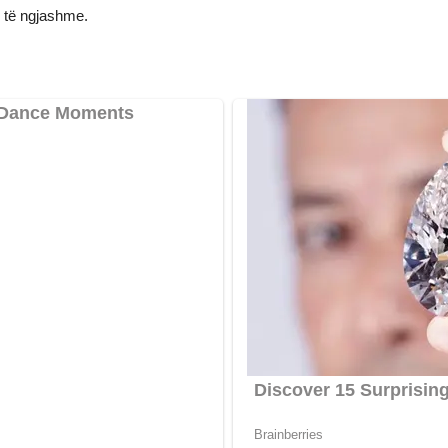
 të ngjashme.