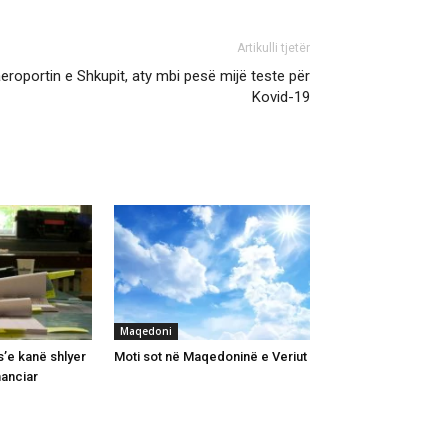
Artikulli tjetër
eroportin e Shkupit, aty mbi pesë mijë teste për
Kovid-19
Maqedoni
’e kanë shlyer
Moti sot në Maqedoninë e Veriut
nanciar