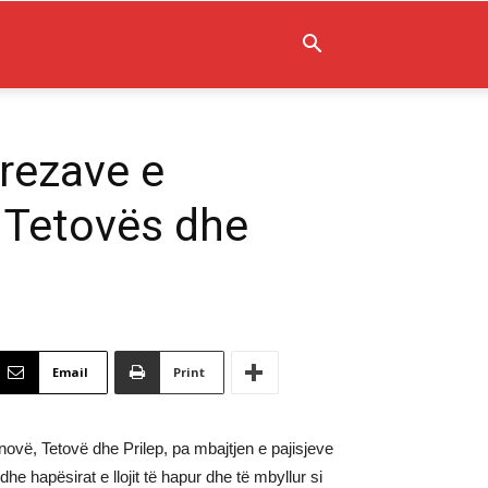
rezave e
 Tetovës dhe
Email
Print
novë, Tetovë dhe Prilep, pa mbajtjen e pajisjeve
he hapësirat e llojit të hapur dhe të mbyllur si