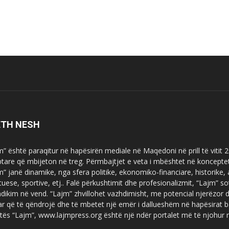
ETH NESH
m” është paraqitur në hapësirën mediale në Maqedoni në prill të vitit
ptare që mbijeton në treg. Përmbajtjet e veta i mbështet në koncepte
m” janë dinamike, nga sfera politike, ekonomiko-financiare, historike,
tuese, sportive, etj.. Falë përkushtimit dhe profesionalizmit, “Lajm
dikim në vend. “Lajm” zhvillohet vazhdimisht, me potencial njerëzor
uar që të qëndrojë dhe të mbetet një emër i dallueshëm në hapësirat b
tës “Lajm”, www.lajmpress.org është një ndër portalet më të njohur