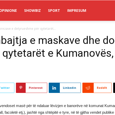
OPINIONE
SHOWBIZ
SPORT
IMPRESUM
rezave e detyrueshme për qytetarët...
bajtja e maskave dhe do
 qytetarët e Kumanovës,
Twitter
Pinterest
Linkedin
ReddIt
rë), vendoset masë për të ndaluar lëvizjen e banorëve në komunat Kuma
acoletë etj.), jashtë nga shtëpitë e tyre, në të gjitha vendet publike d