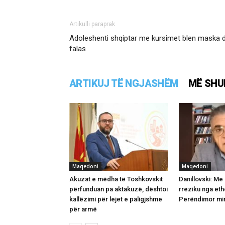
Artikulli paraprak
Adoleshenti shqiptar me kursimet blen maska 
falas
ARTIKUJ TË NGJASHËM
MË SHU
Maqedoni
Maqedoni
Akuzat e mëdha të Toshkovskit
Danillovski: Me
përfunduan pa aktakuzë, dështoi
rreziku nga ethe
kallëzimi për lejet e paligjshme
Perëndimor mi
për armë