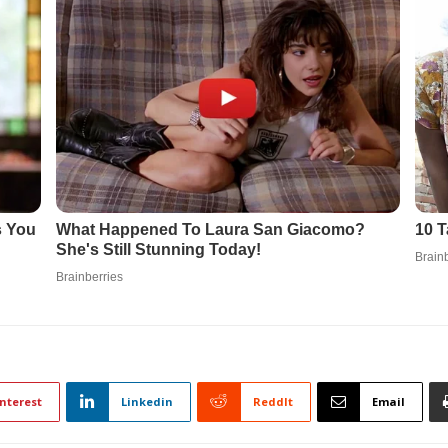
nterest
Linkedin
ReddIt
Email