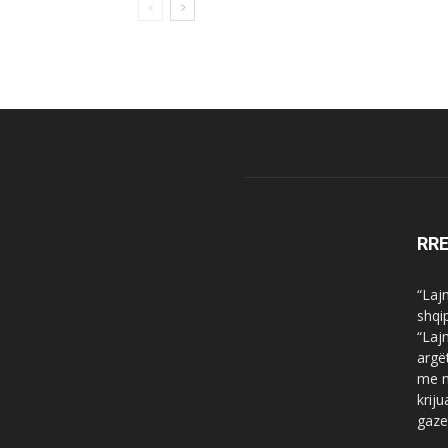
RR
“Laj
shqi
“Laj
argë
me n
krij
gaze