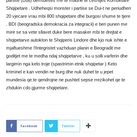
partise (Duit) demtueses me te madhe te ceshtjes Kombetare
Shqipetare . Udheheqsi monster i partise se Dui-t ne periudhen
20 vjecare vrau mbi 800 shqipetare dhe burgosi shume te tjere
. BDI (beogradska demokracia za integracii) e beri punen me
mire se sa vete sllavet duke bere masaker mbi te drejtat e
shqipetarve autokton te Shqiperis Lindore dhe kjo nuk ishte e
mjaftueshme !!Integristet vazhduan planin e Beogradit me
goditjet me te medha ndaj shqipetarve , ku u solli varferin dhe
largimin nga keto troje (spastrimin etnik shqipetar ) Keto
kriminel e kan vendin ne burg dhe nuk duhet te u jepet
mundesia qe te qendrojne ne pushtet sepse rrezikohet qe te
zhdukin cdo gjurme shqipetare.
Facebook
Twitter