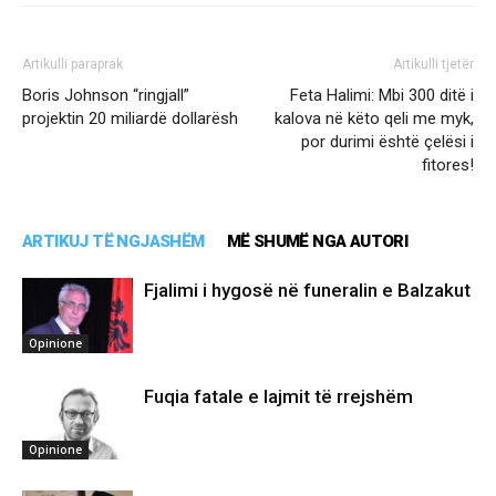
Artikulli paraprak
Artikulli tjetër
Boris Johnson “ringjall”
Feta Halimi: Mbi 300 ditë i
projektin 20 miliardë dollarësh
kalova në këto qeli me myk,
por durimi është çelësi i
fitores!
ARTIKUJ TË NGJASHËM
MË SHUMË NGA AUTORI
Fjalimi i hygosë në funeralin e Balzakut
Opinione
Fuqia fatale e lajmit të rrejshëm
Opinione