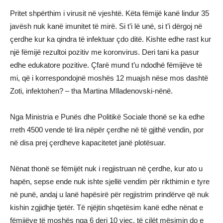
Pritet shpërthim i virusit në vjeshtë. Këta fëmijë kanë lindur 35
javësh nuk kanë imunitet të mirë. Si t’i lë unë, si t’i dërgoj në
çerdhe kur ka qindra të infektuar çdo ditë. Kishte edhe rast kur
një fëmijë rezultoi pozitiv me koronvirus. Deri tani ka pasur
edhe edukatore pozitive. Çfarë mund t’u ndodhë fëmijëve të
mi, që i korrespondojnë moshës 12 muajsh nëse mos dashtë
Zoti, infektohen? – tha Martina Mlladenovski-nënë.
Nga Ministria e Punës dhe Politikë Sociale thonë se ka edhe
rreth 4500 vende të lira nëpër çerdhe në të gjithë vendin, por
në disa prej çerdheve kapacitetet janë plotësuar.
Nënat thonë se fëmijët nuk i regjistruan në çerdhe, kur ato u
hapën, sepse ende nuk ishte sjellë vendim për rikthimin e tyre
në punë, andaj u lanë hapësirë për regjistrim prindërve që nuk
kishin zgjidhje tjetër. Të njëjtin shqetësim kanë edhe nënat e
fëmijëve të moshës nga 6 deri 10 vjeç, të cilët mësimin do e