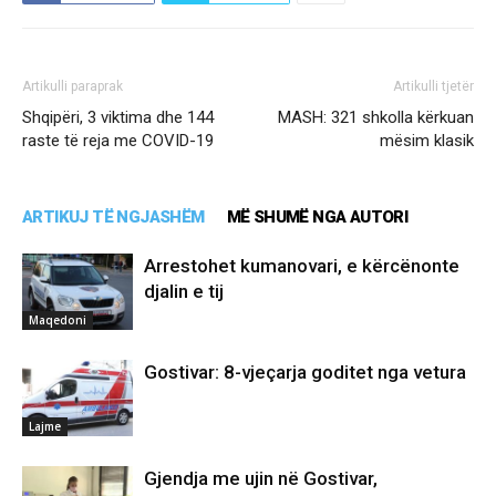
Artikulli paraprak
Artikulli tjetër
Shqipëri, 3 viktima dhe 144
MASH: 321 shkolla kërkuan
raste të reja me COVID-19
mësim klasik
ARTIKUJ TË NGJASHËM
MË SHUMË NGA AUTORI
Arrestohet kumanovari, e kërcënonte
djalin e tij
Maqedoni
Gostivar: 8-vjeçarja goditet nga vetura
Lajme
Gjendja me ujin në Gostivar,