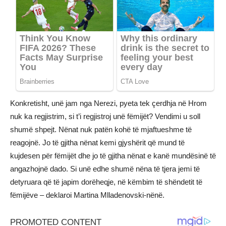
Konkretisht, unë jam nga Nerezi, pyeta tek çerdhja në Hrom
nuk ka regjistrim, si t’i regjistroj unë fëmijët? Vendimi u soll
shumë shpejt. Nënat nuk patën kohë të mjaftueshme të
reagojnë. Jo të gjitha nënat kemi gjyshërit që mund të
kujdesen për fëmijët dhe jo të gjitha nënat e kanë mundësinë të
angazhojnë dado. Si unë edhe shumë nëna të tjera jemi të
detyruara që të japim dorëheqje, në këmbim të shëndetit të
fëmijëve – deklaroi Martina Mlladenovski-nënë.