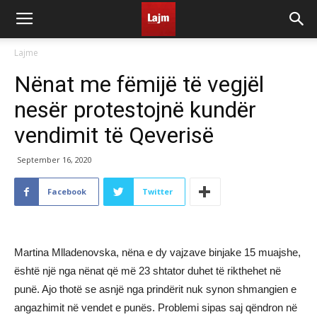
Lajme
Nënat me fëmijë të vegjël
nesër protestojnë kundër
vendimit të Qeverisë
September 16, 2020
Facebook
Twitter
Martina Mlladenovska, nëna e dy vajzave binjake 15 muajshe,
është një nga nënat që më 23 shtator duhet të rikthehet në
punë. Ajo thotë se asnjë nga prindërit nuk synon shmangien e
angazhimit në vendet e punës. Problemi sipas saj qëndron në