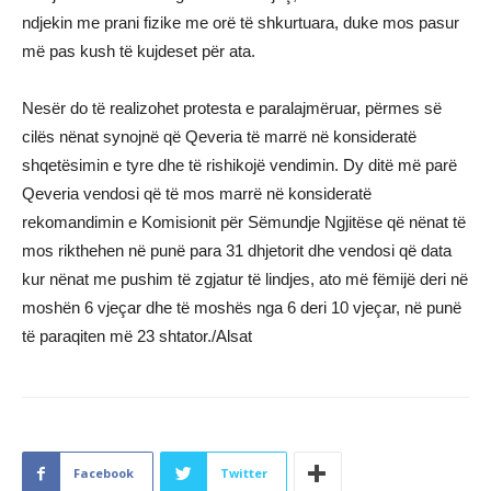
ndjekin me prani fizike me orë të shkurtuara, duke mos pasur
më pas kush të kujdeset për ata.
Nesër do të realizohet protesta e paralajmëruar, përmes së
cilës nënat synojnë që Qeveria të marrë në konsideratë
shqetësimin e tyre dhe të rishikojë vendimin. Dy ditë më parë
Qeveria vendosi që të mos marrë në konsideratë
rekomandimin e Komisionit për Sëmundje Ngjitëse që nënat të
mos rikthehen në punë para 31 dhjetorit dhe vendosi që data
kur nënat me pushim të zgjatur të lindjes, ato më fëmijë deri në
moshën 6 vjeçar dhe të moshës nga 6 deri 10 vjeçar, në punë
të paraqiten më 23 shtator./Alsat
Facebook
Twitter