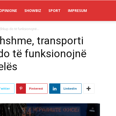
OPINIONE
SHOWBIZ
SPORT
IMPRESUM
 Shkup do të funksionojnë...
dhshme, transporti
do të funksionojnë
elës
Twitter
Pinterest
Linkedin