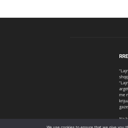
RR
“Laj
shqi
“Laj
argë
me n
krij
gaze
Na k
We use cookies to ensure that we give you th