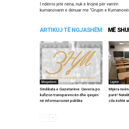
I ndërroi jetë nëna, nuk e lirojnë për varrim
kumanovarin e dënuar me “Grupin e Kumanovë
ARTIKUJ TË NGJASHËM
MË SHU
Maqedoni
Lajme
Sindikata e Gazetarëve: Qeveria po
Mijëra nxën
kufizon transparencën dhe qasjen
parë! Natalit
në informacionet publike
cila është a