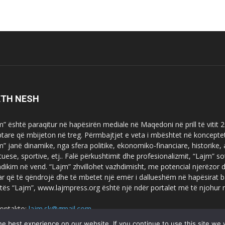
ETH NESH
m” është paraqitur në hapësirën mediale në Maqedoni në prill të vitit
ptare që mbijeton në treg. Përmbajtjet e veta i mbështet në koncepte
m” janë dinamike, nga sfera politike, ekonomiko-financiare, historike,
tuese, sportive, etj.. Falë përkushtimit dhe profesionalizmit, “Lajm
dikim në vend. “Lajm” zhvillohet vazhdimisht, me potencial njerëzor
uar që të qëndrojë dhe të mbetet një emër i dallueshëm në hapësirat b
tës “Lajm”, www.lajmpress.org është një ndër portalet më të njohur
ontakto:
lajm.sk@gmail.com
e best experience on our website. If you continue to use this site we w