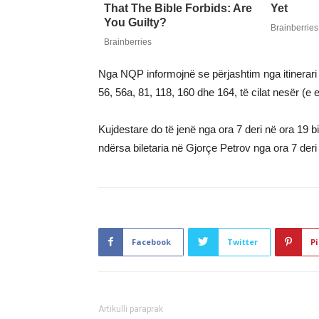
Nga NQP informojnë se përjashtim nga itinerari i 
56, 56a, 81, 118, 160 dhe 164, të cilat nesër (e e
Kujdestare do të jenë nga ora 7 deri në ora 19 bi
ndërsa biletaria në Gjorçe Petrov nga ora 7 deri
Facebook
Twitter
Pi
Artikulli paraprak