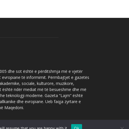
 2005 dhe sot është e përditshmja më e vjetër
t evropiane të informimit. Përmbajtjet e gazetës
 akademike, sociale, kulturore, muzikore,
” sot është ndër mediat më të besueshme dhe më
 dhe teknologji moderne. Gazeta “Lajm” është
allkanike dhe evropiane. Ueb faqja zyrtare e
 në Maqedoni.
ill assume that you are happy with it.
Ok