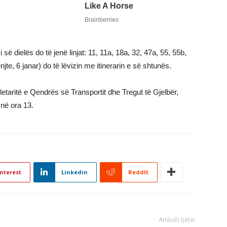
së dielës do të jenë linjat: 11, 11a, 18a, 32, 47a, 55, 55b,
njte, 6 janar) do të lëvizin me itinerarin e së shtunës.
letaritë e Qendrës së Transportit dhe Tregut të Gjelbër,
 në ora 13.
nterest
Linkedin
ReddIt
Artikulli tjetër