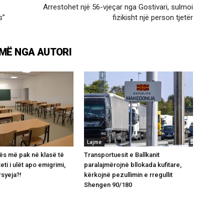
Arrestohet një 56-vjeçar nga Gostivari, sulmoi
s”
fizikisht një person tjetër
MË NGA AUTORI
Lajme
ës më pak në klasë të
Transportuesit e Ballkanit
eti i ulët apo emigrimi,
paralajmërojnë bllokada kufitare,
rsyeja?!
kërkojnë pezullimin e rregullit
Shengen 90/180