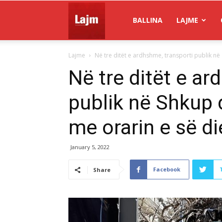
Gazeta
BALLINA
LAJME
Lajme
Në tre ditët e ardhshme, transporti publik në
Lajm
Në tre ditët e ar
publik në Shkup 
me orarin e së di
January 5, 2022
Facebook
Share