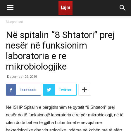
Maqedoni
Në spitalin “8 Shtatori” prej
nesër në funksionim
laboratoria e re
mikrobiologjike
December 29, 2019
Facebook
Twitter
Në ISHP Spitalin e përgjithshëm të qytetit “8 Shtatori” prej
nesër do të funksionojë laboratoria e re për mikrobiologji, në të
cilën do të bëhen të gjitha hulumtimet e nevojshme
bakteriologjike dhe virusologjike, ndërsa në kohën më të afërt