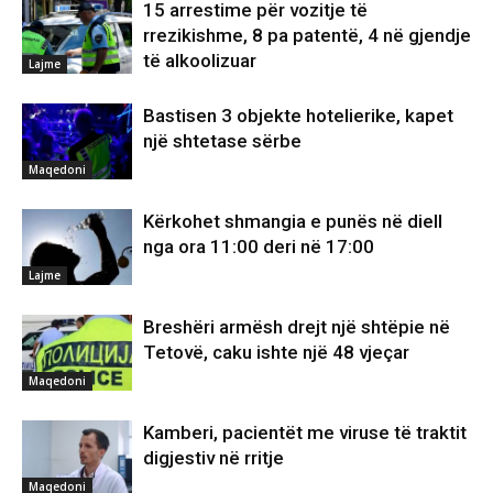
15 arrestime për vozitje të
rrezikishme, 8 pa patentë, 4 në gjendje
të alkoolizuar
Lajme
Bastisen 3 objekte hotelierike, kapet
një shtetase sërbe
Maqedoni
Kërkohet shmangia e punës në diell
nga ora 11:00 deri në 17:00
Lajme
Breshëri armësh drejt një shtëpie në
Tetovë, caku ishte një 48 vjeçar
Maqedoni
Kamberi, pacientët me viruse të traktit
digjestiv në rritje
Maqedoni