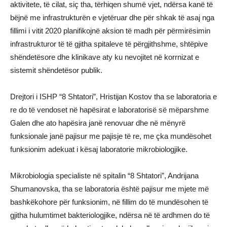
aktivitete, të cilat, siç tha, tërhiqen shumë vjet, ndërsa kanë të
bëjnë me infrastrukturën e vjetëruar dhe për shkak të asaj nga
fillimi i vitit 2020 planifikojnë aksion të madh për përmirësimin
infrastrukturor të të gjitha spitaleve të përgjithshme, shtëpive
shëndetësore dhe klinikave aty ku nevojitet në korrnizat e
sistemit shëndetësor publik.
Drejtori i ISHP “8 Shtatori”, Hristijan Kostov tha se laboratoria e
re do të vendoset në hapësirat e laboratorisë së mëparshme
Galen dhe ato hapësira janë renovuar dhe në mënyrë
funksionale janë pajisur me pajisje të re, me çka mundësohet
funksionim adekuat i kësaj laboratorie mikrobiologjike.
Mikrobiologia specialiste në spitalin “8 Shtatori”, Andrijana
Shumanovska, tha se laboratoria është pajisur me mjete më
bashkëkohore për funksionim, në fillim do të mundësohen të
gjitha hulumtimet bakteriologjike, ndërsa në të ardhmen do të