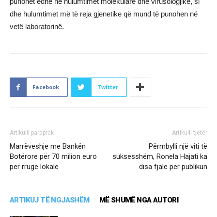
punohet edhe në hulumtimet molekulare dhe virusologjike, si
dhe hulumtimet më të reja gjenetike që mund të punohen në
vetë laboratorinë.
Facebook
Twitter
Artikulli paraprak
Artikulli tjetër
Marrëveshje me Bankën
Përmbylli një viti të
Botërore për 70 milion euro
suksesshëm, Ronela Hajati ka
për rrugë lokale
disa fjalë për publikun
ARTIKUJ TË NGJASHËM
MË SHUMË NGA AUTORI