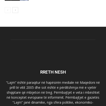
RRETH NESH
“Lajm” është paraqitur në hapësirën mediale në Maqedoni në
prill të vitit 2005 dhe sot është e përditshmja më e vjetër
shqiptare që mbijeton në treg. Përmbajtjet e veta i mbështet
në konceptet evropiane të informimit. Përmbajtjet e gazetës
“Lajm” janë dinamike, nga sfera politike, ekonomiko-