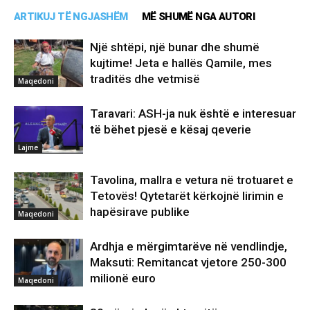
ARTIKUJ TË NGJASHËM
MË SHUMË NGA AUTORI
Një shtëpi, një bunar dhe shumë
kujtime! Jeta e hallës Qamile, mes
traditës dhe vetmisë
Maqedoni
Taravari: ASH-ja nuk është e interesuar
të bëhet pjesë e kësaj qeverie
Lajme
Tavolina, mallra e vetura në trotuaret e
Tetovës! Qytetarët kërkojnë lirimin e
hapësirave publike
Maqedoni
Ardhja e mërgimtarëve në vendlindje,
Maksuti: Remitancat vjetore 250-300
milionë euro
Maqedoni