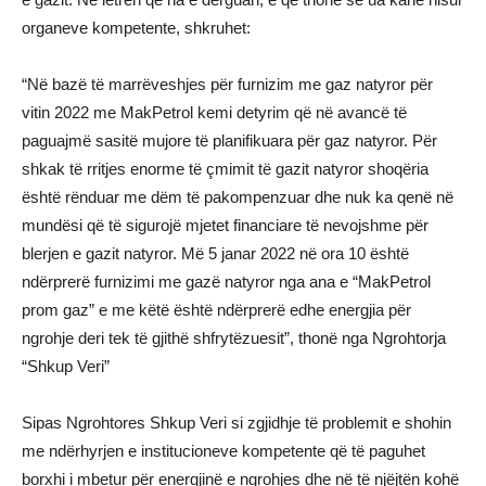
organeve kompetente, shkruhet:
“Në bazë të marrëveshjes për furnizim me gaz natyror për
vitin 2022 me MakPetrol kemi detyrim që në avancë të
paguajmë sasitë mujore të planifikuara për gaz natyror. Për
shkak të rritjes enorme të çmimit të gazit natyror shoqëria
është rënduar me dëm të pakompenzuar dhe nuk ka qenë në
mundësi që të sigurojë mjetet financiare të nevojshme për
blerjen e gazit natyror. Më 5 janar 2022 në ora 10 është
ndërprerë furnizimi me gazë natyror nga ana e “MakPetrol
prom gaz” e me këtë është ndërprerë edhe energjia për
ngrohje deri tek të gjithë shfrytëzuesit”, thonë nga Ngrohtorja
“Shkup Veri”
Sipas Ngrohtores Shkup Veri si zgjidhje të problemit e shohin
me ndërhyrjen e institucioneve kompetente që të paguhet
borxhi i mbetur për energjinë e ngrohjes dhe në të njëjtën kohë