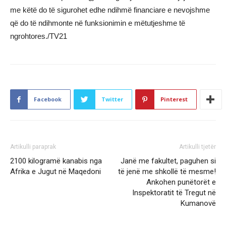
me këtë do të sigurohet edhe ndihmë financiare e nevojshme
që do të ndihmonte në funksionimin e mëtutjeshme të
ngrohtores./TV21
Facebook
Twitter
Pinterest
Artikulli paraprak
Artikulli tjetër
2100 kilogramë kanabis nga
Janë me fakultet, paguhen si
Afrika e Jugut në Maqedoni
të jenë me shkollë të mesme!
Ankohen punëtorët e
Inspektoratit të Tregut në
Kumanovë