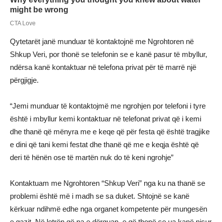
Qytetarët janë munduar të kontaktojnë me Ngrohtoren në
Shkup Veri, por thonë se telefonin se e kanë pasur të mbyllur,
ndërsa kanë kontaktuar në telefona privat për të marrë një
përgjigje.
“Jemi munduar të kontaktojmë me ngrohjen por telefoni i tyre
është i mbyllur kemi kontaktuar në telefonat privat që i kemi
dhe thanë që mënyra me e keqe që për festa që është tragjike
e dini që tani kemi festat dhe thanë që me e keqja është që
deri të hënën ose të martën nuk do të keni ngrohje”
Kontaktuam me Ngrohtoren “Shkup Veri” nga ku na thanë se
problemi është më i madh se sa duket. Shtojnë se kanë
kërkuar ndihmë edhe nga organet kompetente për mungesën
e gazit. Në letrën që na e dërguan, e që thonë se ua kanë nisur