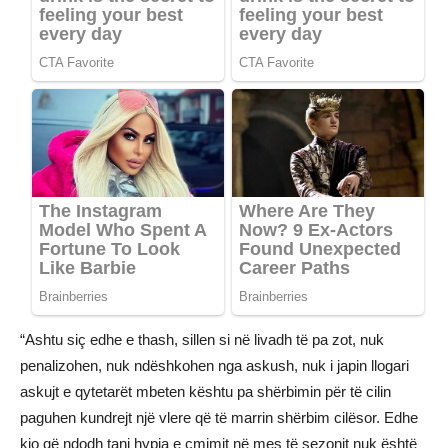
“Ashtu siç edhe e thash, sillen si në livadh të pa zot, nuk
penalizohen, nuk ndëshkohen nga askush, nuk i japin llogari
askujt e qytetarët mbeten kështu pa shërbimin për të cilin
paguhen kundrejt një vlere që të marrin shërbim cilësor. Edhe
kjo që ndodh tani hypja e çmimit në mes të sezonit nuk është