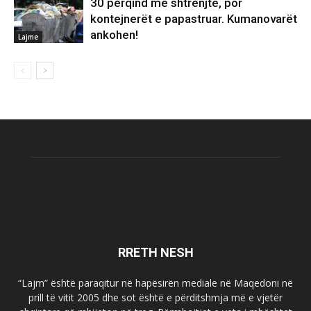
30 përqind më shtrenjtë, por
kontejnerët e papastruar. Kumanovarët
ankohen!
Lajme
RRETH NESH
“Lajm” është paraqitur në hapësirën mediale në Maqedoni në
prill të vitit 2005 dhe sot është e përditshmja më e vjetër