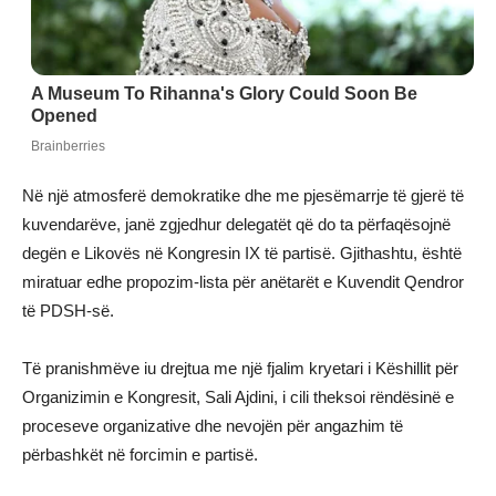
Në një atmosferë demokratike dhe me pjesëmarrje të gjerë të
kuvendarëve, janë zgjedhur delegatët që do ta përfaqësojnë
degën e Likovës në Kongresin IX të partisë. Gjithashtu, është
miratuar edhe propozim-lista për anëtarët e Kuvendit Qendror
të PDSH-së.
Të pranishmëve iu drejtua me një fjalim kryetari i Këshillit për
Organizimin e Kongresit, Sali Ajdini, i cili theksoi rëndësinë e
proceseve organizative dhe nevojën për angazhim të
përbashkët në forcimin e partisë.