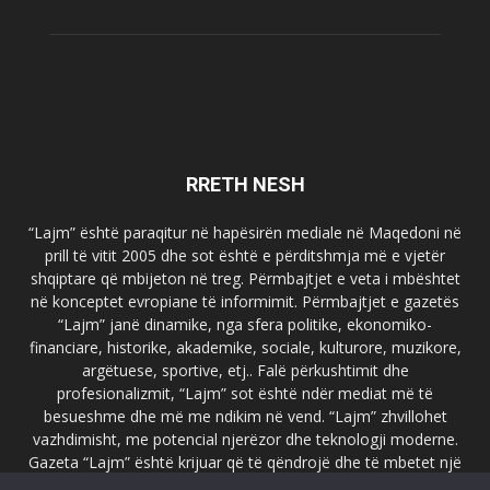
RRETH NESH
“Lajm” është paraqitur në hapësirën mediale në Maqedoni në
prill të vitit 2005 dhe sot është e përditshmja më e vjetër
shqiptare që mbijeton në treg. Përmbajtjet e veta i mbështet
në konceptet evropiane të informimit. Përmbajtjet e gazetës
“Lajm” janë dinamike, nga sfera politike, ekonomiko-
financiare, historike, akademike, sociale, kulturore, muzikore,
argëtuese, sportive, etj.. Falë përkushtimit dhe
profesionalizmit, “Lajm” sot është ndër mediat më të
besueshme dhe më me ndikim në vend. “Lajm” zhvillohet
vazhdimisht, me potencial njerëzor dhe teknologji moderne.
Gazeta “Lajm” është krijuar që të qëndrojë dhe të mbetet një
emër i dallueshëm në hapësirat ballkanike dhe evropiane. Ueb