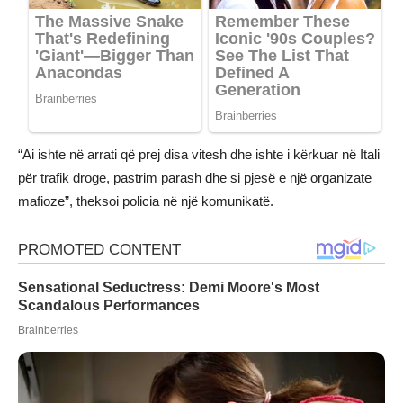
“Ai ishte në arrati që prej disa vitesh dhe ishte i kërkuar në Itali
për trafik droge, pastrim parash dhe si pjesë e një organizate
mafioze”, theksoi policia në një komunikatë.