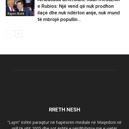
e Rubios: Një vend që nuk prodhon
ilaçe dhe nuk ndërton anije, nuk mund
Rajon-Botë
të mbrojë popullin…
RRETH NESH
“Lajm” është paraqitur në hapësirën mediale në Maqedoni në
prill të vitit 2005 dhe sot është e përditshmja më e vjetër