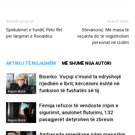
Artikulli paraprak
Artikulli tjetër
Spekulimet e fundit, Pirlo flet
Stevanoviç: Me masa të
për largimin e Ronaldos
veçanta do të regjistrohen
personat në izolim
ARTIKUJ TË NGJASHËM
MË SHUMË NGA AUTORI
Biserko: Vuçiqi s’mund ta ndryshojë
rrjedhën e Ibrit, kërcënimi është në
funksion të fushatës së tij
Rajon-Botë
Fëmija refuzoi të vendoste rripin e
sigurimit, anulohet fluturimi, 132
pasagjerët detyrohen të zbresin
Rajon-Botë
Ambasada amerikane ndan mesazhin