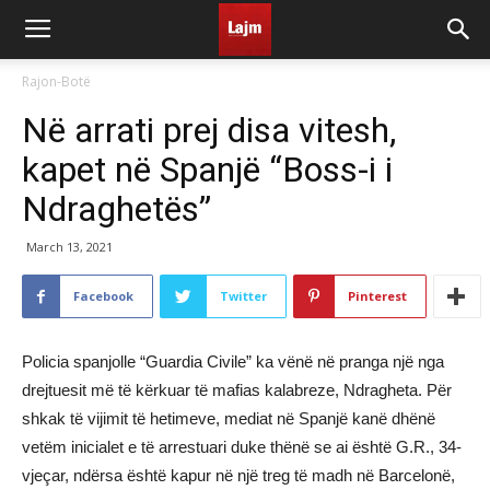
Rajon-Botë
Në arrati prej disa vitesh,
kapet në Spanjë “Boss-i i
Ndraghetës”
March 13, 2021
Facebook
Twitter
Pinterest
Policia spanjolle “Guardia Civile” ka vënë në pranga një nga
drejtuesit më të kërkuar të mafias kalabreze, Ndragheta. Për
shkak të vijimit të hetimeve, mediat në Spanjë kanë dhënë
vetëm inicialet e të arrestuari duke thënë se ai është G.R., 34-
vjeçar, ndërsa është kapur në një treg të madh në Barcelonë,