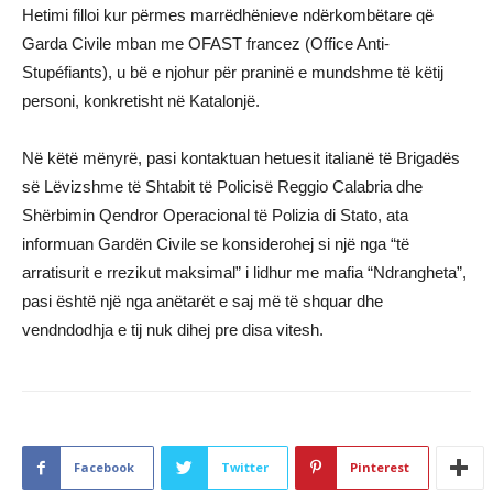
Hetimi filloi kur përmes marrëdhënieve ndërkombëtare që
Garda Civile mban me OFAST francez (Office Anti-
Stupéfiants), u bë e njohur për praninë e mundshme të këtij
personi, konkretisht në Katalonjë.
Në këtë mënyrë, pasi kontaktuan hetuesit italianë të Brigadës
së Lëvizshme të Shtabit të Policisë Reggio Calabria dhe
Shërbimin Qendror Operacional të Polizia di Stato, ata
informuan Gardën Civile se konsiderohej si një nga “të
arratisurit e rrezikut maksimal” i lidhur me mafia “Ndrangheta”,
pasi është një nga anëtarët e saj më të shquar dhe
vendndodhja e tij nuk dihej pre disa vitesh.
Facebook
Twitter
Pinterest