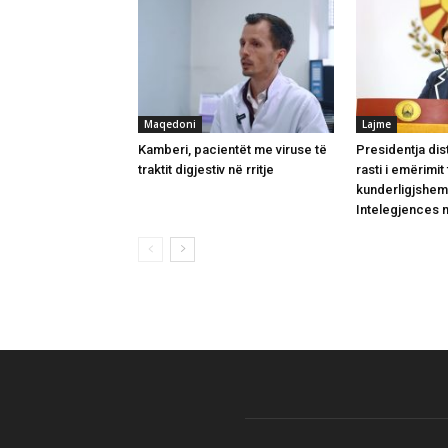
Maqedoni
Lajme
Kamberi, pacientët me viruse të
Presidentja di
traktit digjestiv në rritje
rasti i emërimit
kunderligjshem 
Intelegjences 