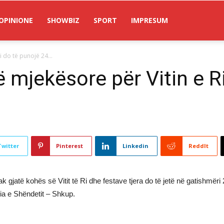
OPINIONE
SHOWBIZ
SPORT
IMPRESUM
 do të punojë 24...
 mjekësore për Vitin e R
Twitter
Pinterest
Linkedin
ReddIt
gjatë kohës së Vitit të Ri dhe festave tjera do të jetë në gatishmëri
ia e Shëndetit – Shkup.