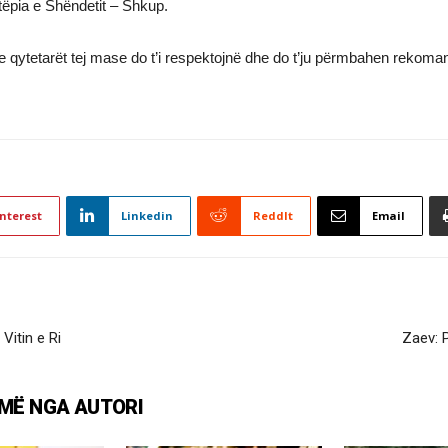
tëpia e Shëndetit – Shkup.
 qytetarët tej mase do t’i respektojnë dhe do t’ju përmbahen rekomandi
nterest
Linkedin
ReddIt
Email
Vitin e Ri
Zaev: 
MË NGA AUTORI