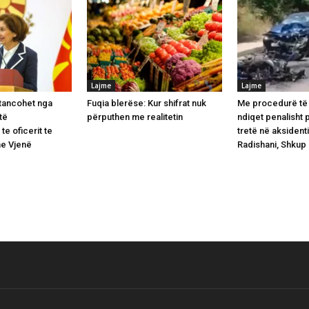
Lajme
Lajme
stancohet nga
Fuqia blerëse: Kur shifrat nuk
Me procedurë të 
 të
përputhen me realitetin
ndiqet penalisht 
te oficerit te
tretë në aksident
ne Vjenë
Radishani, Shkup