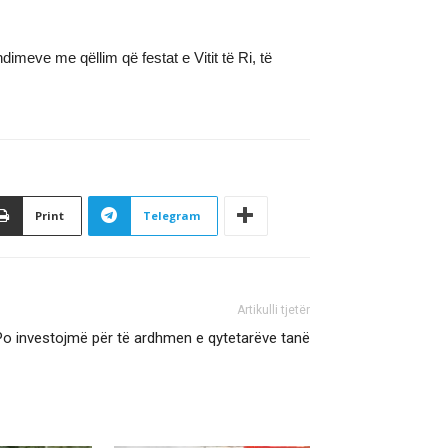
meve me qëllim që festat e Vitit të Ri, të
Print
Telegram
Artikulli tjetër
Po investojmë për të ardhmen e qytetarëve tanë