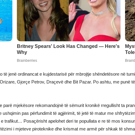
 të jenë ordinancat e kujdestarisë për mbrojtje shëndetësore në turnin 
 Orizare, Gjorçe Petrov, Draçevë dhe Bit Pazar. Po ashtu, me punë të
 e parë mjekësore rekomandojnë të sëmurit kronikë rregullisht ta pranoj
e ushqimin pas përfundimit të agjërimit, të jetë të matur me shfrytëzim
e trafikut… Posaçërisht apelohet deri te popullata e re të mos konsumo
rytëzimi i mjeteve piroteknike dhe krismat me armë për shkak të shm