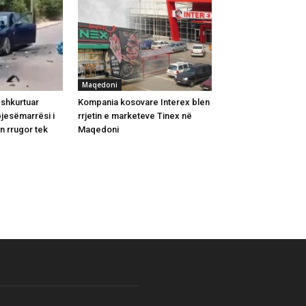
Maqedoni
shkurtuar
Kompania kosovare Interex blen
pjesëmarrësi i
rrjetin e marketeve Tinex në
in rrugor tek
Maqedoni