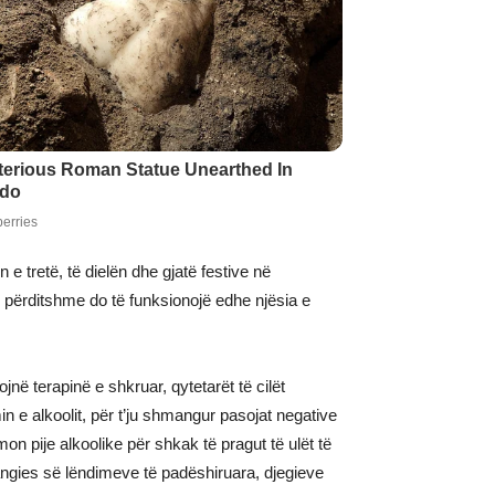
e tretë, të dielën dhe gjatë festive në
 përditshme do të funksionojë edhe njësia e
në terapinë e shkruar, qytetarët të cilët
in e alkoolit, për t’ju shmangur pasojat negative
n pije alkoolike për shkak të pragut të ulët të
angies së lëndimeve të padëshiruara, djegieve