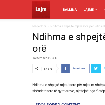
Gazeta
BALLINA
LAJME
Maqedoni
Ndihma e shpejtë mjekësore për Vitin e Ri
Lajm
Ndihma e shpejtë
orë
December 31, 2019
Facebook
Share
Ndihma e shpejtë mjekësore për mjekim shtëpiak 
shëndetësore të qytetarëve, njoftojnë nga Shtëp