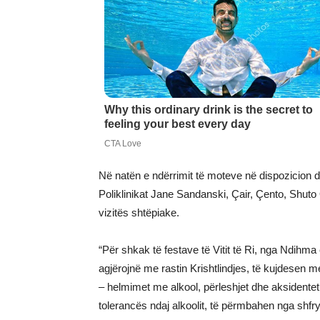
Në natën e ndërrimit të moteve në dispozicion do
Poliklinikat Jane Sandanski, Çair, Çento, Shuto
vizitës shtëpiake.
“Për shkak të festave të Vitit të Ri, nga Ndihma
agjërojnë me rastin Krishtlindjes, të kujdesen m
– helmimet me alkool, përleshjet dhe aksidentet 
tolerancës ndaj alkoolit, të përmbahen nga shf