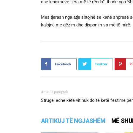
dhe lëndimeve tjera më të rënda”, thonë nga Sh
Mes tjerash nga atje shtojnë se kanë shpresë se
kalojnë me gëzim dhe disponim sa më të mirë.
Facebook
Twitter
Pi
Artikulli paraprak
Strugë, edhe këtë vit nuk do të ketë festime për 
ARTIKUJ TË NGJASHËM
MË SHU