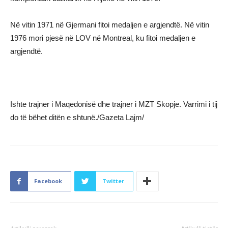
Në vitin 1971 në Gjermani fitoi medaljen e argjendtë. Në vitin
1976 mori pjesë në LOV në Montreal, ku fitoi medaljen e
argjendtë.
Ishte trajner i Maqedonisë dhe trajner i MZT Skopje. Varrimi i tij
do të bëhet ditën e shtunë./Gazeta Lajm/
Facebook
Twitter