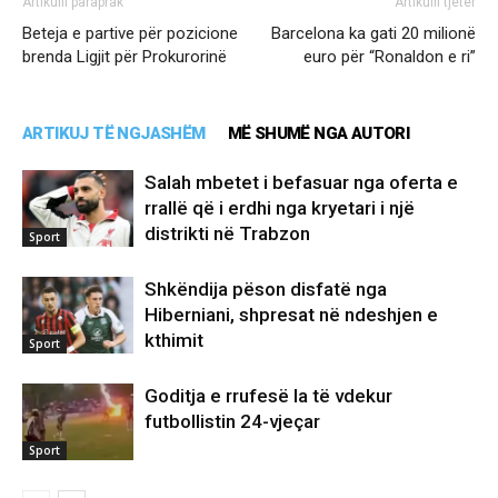
Artikulli paraprak
Artikulli tjetër
Beteja e partive për pozicione
Barcelona ka gati 20 milionë
brenda Ligjit për Prokurorinë
euro për “Ronaldon e ri”
ARTIKUJ TË NGJASHËM
MË SHUMË NGA AUTORI
Salah mbetet i befasuar nga oferta e
rrallë që i erdhi nga kryetari i një
distrikti në Trabzon
Sport
Shkëndija pëson disfatë nga
Hiberniani, shpresat në ndeshjen e
kthimit
Sport
Goditja e rrufesë la të vdekur
futbollistin 24-vjeçar
Sport