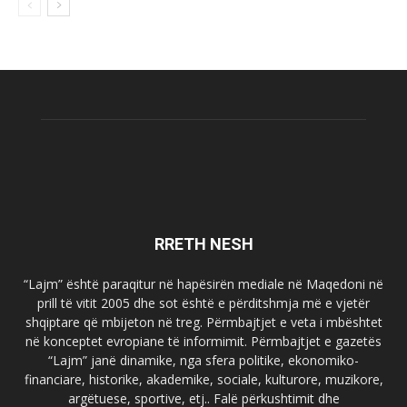
RRETH NESH
“Lajm” është paraqitur në hapësirën mediale në Maqedoni në
prill të vitit 2005 dhe sot është e përditshmja më e vjetër
shqiptare që mbijeton në treg. Përmbajtjet e veta i mbështet
në konceptet evropiane të informimit. Përmbajtjet e gazetës
“Lajm” janë dinamike, nga sfera politike, ekonomiko-
financiare, historike, akademike, sociale, kulturore, muzikore,
argëtuese, sportive, etj.. Falë përkushtimit dhe