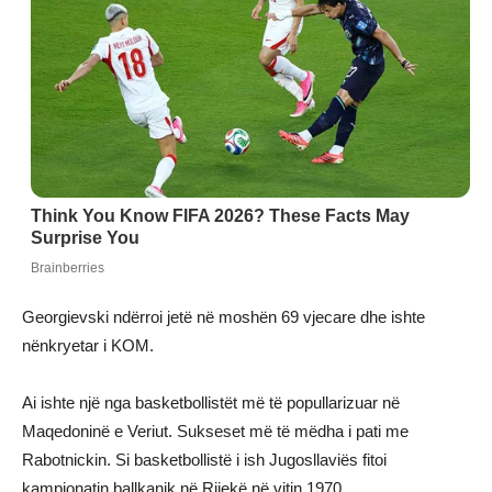
Georgievski ndërroi jetë në moshën 69 vjecare dhe ishte
nënkryetar i KOM.
Ai ishte një nga basketbollistët më të popullarizuar në
Maqedoninë e Veriut. Sukseset më të mëdha i pati me
Rabotnickin. Si basketbollistë i ish Jugosllaviës fitoi
kampionatin ballkanik në Rijekë në vitin 1970.