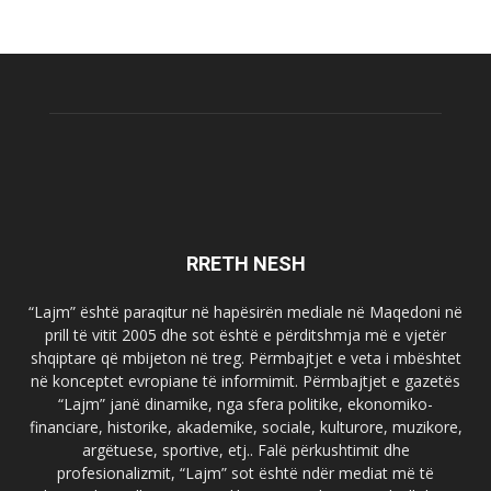
RRETH NESH
“Lajm” është paraqitur në hapësirën mediale në Maqedoni në
prill të vitit 2005 dhe sot është e përditshmja më e vjetër
shqiptare që mbijeton në treg. Përmbajtjet e veta i mbështet
në konceptet evropiane të informimit. Përmbajtjet e gazetës
“Lajm” janë dinamike, nga sfera politike, ekonomiko-
financiare, historike, akademike, sociale, kulturore, muzikore,
argëtuese, sportive, etj.. Falë përkushtimit dhe
profesionalizmit, “Lajm” sot është ndër mediat më të