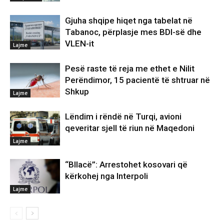
Gjuha shqipe hiqet nga tabelat në
Tabanoc, përplasje mes BDI-së dhe
VLEN-it
Lajme
Pesë raste të reja me ethet e Nilit
Perëndimor, 15 pacientë të shtruar në
Shkup
Lajme
Lëndim i rëndë në Turqi, avioni
qeveritar sjell të riun në Maqedoni
Lajme
“Bllacë”: Arrestohet kosovari që
kërkohej nga Interpoli
Lajme