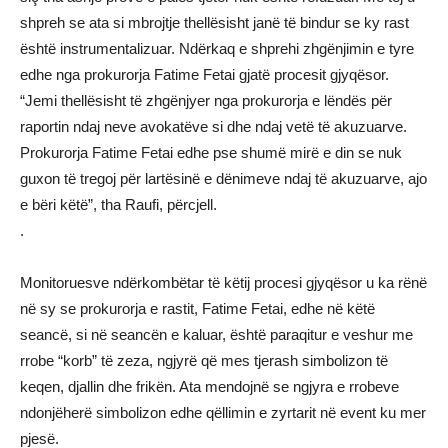
shpreh se ata si mbrojtje thellësisht janë të bindur se ky rast
është instrumentalizuar. Ndërkaq e shprehi zhgënjimin e tyre
edhe nga prokurorja Fatime Fetai gjatë procesit gjyqësor.
“Jemi thellësisht të zhgënjyer nga prokurorja e lëndës për
raportin ndaj neve avokatëve si dhe ndaj vetë të akuzuarve.
Prokurorja Fatime Fetai edhe pse shumë mirë e din se nuk
guxon të tregoj për lartësinë e dënimeve ndaj të akuzuarve, ajo
e bëri këtë”, tha Raufi, përcjell.
.
Monitoruesve ndërkombëtar të këtij procesi gjyqësor u ka rënë
në sy se prokurorja e rastit, Fatime Fetai, edhe në këtë
seancë, si në seancën e kaluar, është paraqitur e veshur me
rrobe “korb” të zeza, ngjyrë që mes tjerash simbolizon të
keqen, djallin dhe frikën. Ata mendojnë se ngjyra e rrobeve
ndonjëherë simbolizon edhe qëllimin e zyrtarit në event ku mer
pjesë.