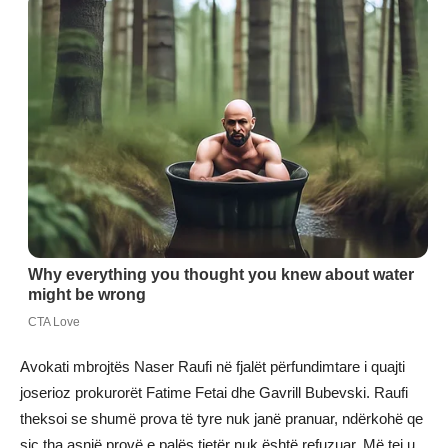
Avokati mbrojtës Naser Raufi në fjalët përfundimtare i quajti
joserioz prokurorët Fatime Fetai dhe Gavrill Bubevski. Raufi
theksoi se shumë prova të tyre nuk janë pranuar, ndërkohë qe
siç tha asnjë provë e palës tjetër nuk është refuzuar. Më tej u