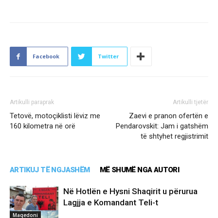
Facebook
Twitter
Artikulli paraprak
Artikulli tjetër
Tetovë, motoçiklisti lëviz me
Zaevi e pranon ofertën e
160 kilometra në orë
Pendarovskit: Jam i gatshëm
të shtyhet regjistrimit
ARTIKUJ TË NGJASHËM
MË SHUMË NGA AUTORI
Në Hotlën e Hysni Shaqirit u përurua
Lagjja e Komandant Teli-t
Maqedoni