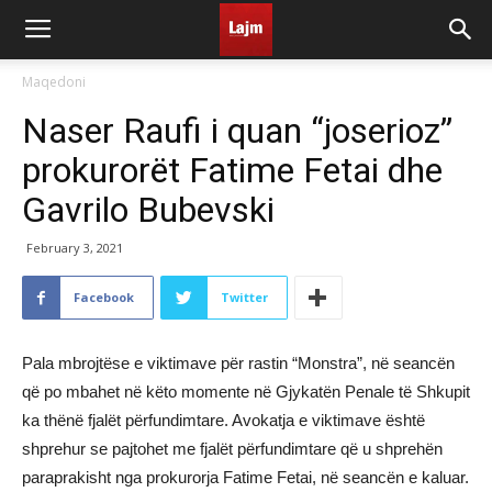
Maqedoni
Naser Raufi i quan “joserioz”
prokurorët Fatime Fetai dhe
Gavrilo Bubevski
February 3, 2021
Facebook
Twitter
Pala mbrojtëse e viktimave për rastin “Monstra”, në seancën
që po mbahet në këto momente në Gjykatën Penale të Shkupit
ka thënë fjalët përfundimtare. Avokatja e viktimave është
shprehur se pajtohet me fjalët përfundimtare që u shprehën
paraprakisht nga prokurorja Fatime Fetai, në seancën e kaluar.