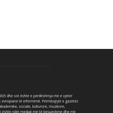
 2005 dhe sot është e përditshmja më e vjetër
t evropiane të informimit. Përmbajtjet e gazetës
 akademike, sociale, kulturore, muzikore,
” sot është ndër mediat më të besueshme dhe më