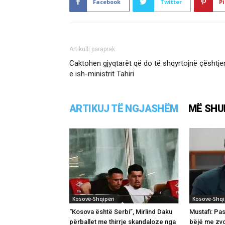
Facebook
Twitter
Pi
Artikulli paraprak
Caktohen gjyqtarët që do të shqyrtojnë çështje
e ish-ministrit Tahiri
ARTIKUJ TË NGJASHËM
MË SHU
Kosovë-Shqipëri
Kosovë-Shqi
“Kosova është Serbi”, Mirlind Daku
Mustafi: Pas
përballet me thirrje skandaloze nga
bëjë me zv