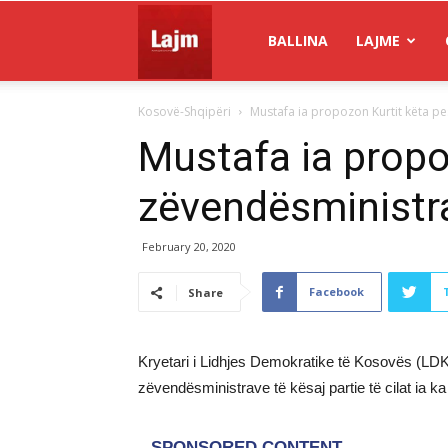
Gazeta
BALLINA
LAJME
Kosovë-Shqipëri
Mustafa ia propozon Kurtit këta p
Lajm
Mustafa ia propo
zëvendësministr
February 20, 2020
Facebook
Share
Kryetari i Lidhjes Demokratike të Kosovës (LDK)
zëvendësministrave të kësaj partie të cilat ia ka 