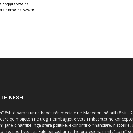
të shqiptarëve në
ta përbëjnë 62% të
ETH NESH
m” është paraqitur në hapësirën mediale në Maqedoni në prill të vitit
ptare që mbijeton në treg. Përmbajtjet e veta i mbështet në koncepte
m” janë dinamike, nga sfera politike, ekonomiko-financiare, historike,
tuese, sportive, etj.. Falë përkushtimit dhe profesionalizmit, “Lajm