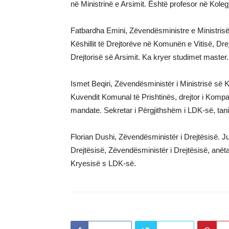
në Ministrinë e Arsimit. Është profesor në Koleg
Fatbardha Emini, Zëvendësministre e Ministrisë s
Këshillit të Drejtorëve në Komunën e Vitisë, Dre
Drejtorisë së Arsimit. Ka kryer studimet master
Ismet Beqiri, Zëvendësministër i Ministrisë së Ku
Kuvendit Komunal të Prishtinës, drejtor i Kompa
mandate. Sekretar i Përgjithshëm i LDK-së, tan
Florian Dushi, Zëvendësministër i Drejtësisë. J
Drejtësisë, Zëvendësministër i Drejtësisë, anëta
Kryesisë s LDK-së.