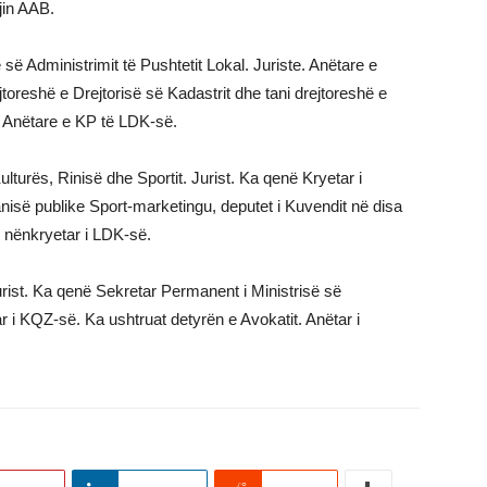
jin AAB.
ë Administrimit të Pushtetit Lokal. Juriste. Anëtare e
jtoreshë e Drejtorisë së Kadastrit dhe tani drejtoreshë e
. Anëtare e KP të LDK-së.
lturës, Rinisë dhe Sportit. Jurist. Ka qenë Kryetar i
nisë publike Sport-marketingu, deputet i Kuvendit në disa
i nënkryetar i LDK-së.
urist. Ka qenë Sekretar Permanent i Ministrisë së
r i KQZ-së. Ka ushtruat detyrën e Avokatit. Anëtar i