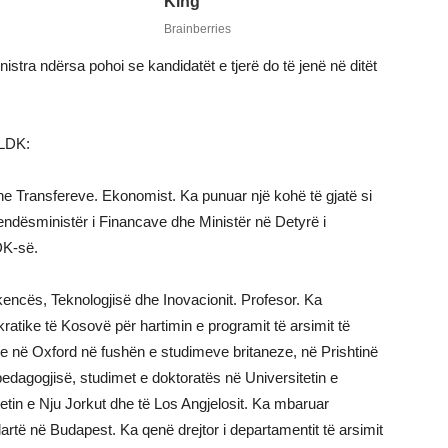
istra ndërsa pohoi se kandidatët e tjerë do të jenë në ditët
 LDK:
e Transfereve. Ekonomist. Ka punuar një kohë të gjatë si
vendësministër i Financave dhe Ministër në Detyrë i
DK-së.
encës, Teknologjisë dhe Inovacionit. Profesor. Ka
atike të Kosovë për hartimin e programit të arsimit të
në Oxford në fushën e studimeve britaneze, në Prishtinë
edagogjisë, studimet e doktoratës në Universitetin e
etin e Nju Jorkut dhe të Los Angjelosit. Ka mbaruar
lartë në Budapest. Ka qenë drejtor i departamentit të arsimit