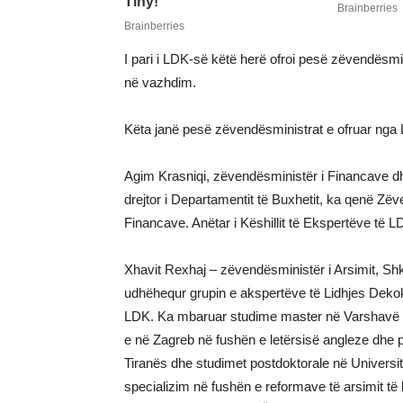
I pari i LDK-së këtë herë ofroi pesë zëvendësmin
në vazhdim.
Këta janë pesë zëvendësministrat e ofruar nga
Agim Krasniqi, zëvendësministër i Financave dh
drejtor i Departamentit të Buxhetit, ka qenë Zë
Financave. Anëtar i Këshillit të Ekspertëve të L
Xhavit Rexhaj – zëvendësministër i Arsimit, Shk
udhëhequr grupin e akspertëve të Lidhjes Dekokr
LDK. Ka mbaruar studime master në Varshavë e 
e në Zagreb në fushën e letërsisë angleze dhe p
Tiranës dhe studimet postdoktorale në Universit
specializim në fushën e reformave të arsimit të 