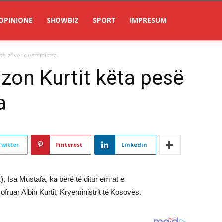
OPINIONE
SHOWBIZ
SPORT
IMPRESUM
esë zëvendësministra
zon Kurtit këta pesë
a
Twitter
Pinterest
Linkedin
, Isa Mustafa, ka bërë të ditur emrat e
ofruar Albin Kurtit, Kryeministrit të Kosovës.