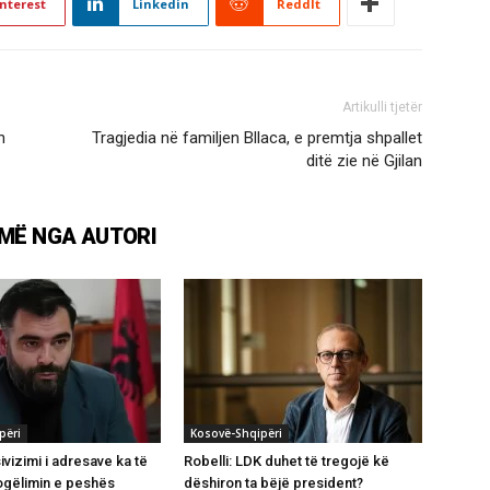
nterest
Linkedin
ReddIt
Artikulli tjetër
n
Tragjedia në familjen Bllaca, e premtja shpallet
ditë zie në Gjilan
MË NGA AUTORI
përi
Kosovë-Shqipëri
ivizimi i adresave ka të
Robelli: LDK duhet të tregojë kë
ogëlimin e peshës
dëshiron ta bëjë president?