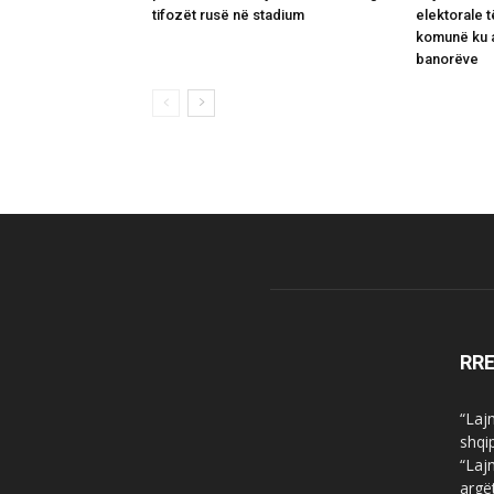
tifozët rusë në stadium
elektorale 
komunë ku a
banorëve
RR
“Laj
shqi
“Laj
argë