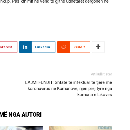
kup. Pas kthimit në vend të gjithë udhëtarët dërgohen në
nterest
Linkedin
ReddIt
Artikulli tjetër
LAJMI FUNDIT: Shtatë të infektuar të tjerë me
koronavirus në Kumanovë, njëri prej tyre nga
komuna e Likovës
MË NGA AUTORI