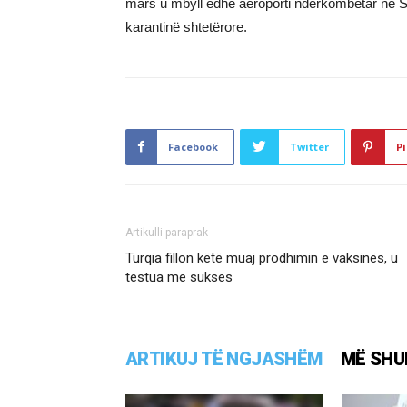
mars u mbyll edhe aeroporti ndërkombëtar në Sh
karantinë shtetërore.
Facebook
Twitter
Pi
Artikulli paraprak
Turqia fillon këtë muaj prodhimin e vaksinës, u
testua me sukses
ARTIKUJ TË NGJASHËM
MË SHU