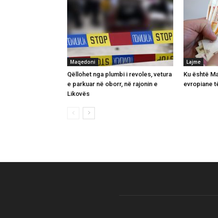
Maqedoni
Lajme
Qëllohet nga plumbi i revoles, vetura
Ku është Ma
e parkuar në oborr, në rajonin e
evropiane t
Likovës