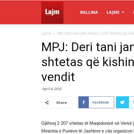
Gazeta
BALLINA
LAJME
Lajme
MPJ: Deri tani janë kthyer 2 207 shtetas që kis
Lajm
MPJ: Deri tani ja
shtetas që kishi
vendit
April 4, 2020
Facebook
Share
Gjithsej 2 207 shtetas të Maqedonisë së Veriut j
Ministria e Punëve të Jashtme e cila organizon 