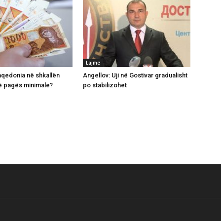
Lajme
qedonia në shkallën
Angellov: Uji në Gostivar gradualisht
ë pagës minimale?
po stabilizohet