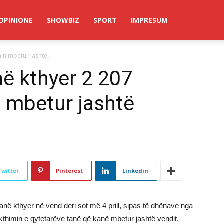
OPINIONE
SHOWBIZ
SPORT
IMPRESUM
hin mbetur jashtë...
në kthyer 2 207
n mbetur jashtë
Twitter
Pinterest
Linkedin
anë kthyer në vend deri sot më 4 prill, sipas të dhënave nga
kthimin e qytetarëve tanë që kanë mbetur jashtë vendit.