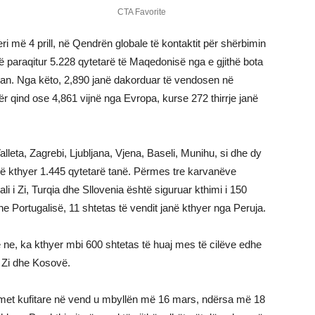
i më 4 prill, në Qendrën globale të kontaktit për shërbimin
anë paraqitur 5.228 qytetarë të Maqedonisë nga e gjithë bota
plan. Nga këto, 2,890 janë dakorduar të vendosen në
ër qind ose 4,861 vijnë nga Evropa, kurse 272 thirrje janë
alleta, Zagrebi, Ljubljana, Vjena, Baseli, Munihu, si dhe dy
anë kthyer 1.445 qytetarë tanë. Përmes tre karvanëve
i Zi, Turqia dhe Sllovenia është siguruar kthimi i 150
e Portugalisë, 11 shtetas të vendit janë kthyer nga Peruja.
ne, ka kthyer mbi 600 shtetas të huaj mes të cilëve edhe
i Zi dhe Kosovë.
imet kufitare në vend u mbyllën më 16 mars, ndërsa më 18