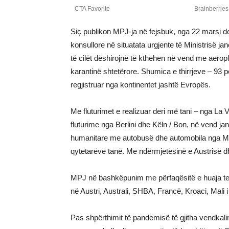
Siç publikon MPJ-ja në fejsbuk, nga 22 marsi der
konsullore në situatata urgjente të Ministrisë j
të cilët dëshirojnë të kthehen në vend me aero
karantinë shtetërore. Shumica e thirrjeve – 93 p
regjistruar nga kontinentet jashtë Evropës.
Me fluturimet e realizuar deri më tani – nga La V
fluturime nga Berlini dhe Këln / Bon, në vend j
humanitare me autobusë dhe automobila nga Mali 
qytetarëve tanë. Me ndërmjetësinë e Austrisë dh
MPJ në bashkëpunim me përfaqësitë e huaja te 
në Austri, Australi, SHBA, Francë, Kroaci, Mali 
Pas shpërthimit të pandemisë të gjitha vendkal