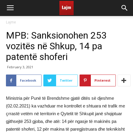
Lajme
MPB: Sanksionohen 253
vozitës në Shkup, 14 pa
patentë shoferi
February 3, 2021
Facebook
Twitter
Pinterest
Ministria për Punë të Brendshme gjatë ditës së djeshme
(02.02.2021) ka vazhduar me kontrollet e shtuara në trafik me
çrrastë vetëm në territorin e Qytetit të Shkupit janë shqiptuar
gjithsejtë 253 gjoba, dhe atë: 14 për ngasje të makinës pa
patentë shoferi, 12 për makina të paregjistruara dhe teknikisht