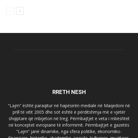
RRETH NESH
“Lajm” është paraqitur në hapësirën mediale në Maqedoni në
prill të vitit 2005 dhe sot është e përditshmja më e vjetër
shqiptare që mbijeton në treg. Përmbajtjet e veta i mbështet
në konceptet evropiane të informimit. Përmbajtjet e gazetës
“Lajm” janë dinamike, nga sfera politike, ekonomiko-
financiare, historike, akademike, sociale, kulturore, muzikore,