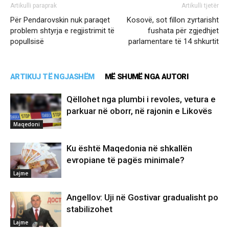
Artikulli paraprak
Artikulli tjetër
Për Pendarovskin nuk paraqet
Kosovë, sot fillon zyrtarisht
problem shtyrja e regjistrimit të
fushata për zgjedhjet
popullsisë
parlamentare të 14 shkurtit
ARTIKUJ TË NGJASHËM
MË SHUMË NGA AUTORI
Qëllohet nga plumbi i revoles, vetura e
parkuar në oborr, në rajonin e Likovës
Maqedoni
Ku është Maqedonia në shkallën
evropiane të pagës minimale?
Lajme
Angellov: Uji në Gostivar gradualisht po
stabilizohet
Lajme