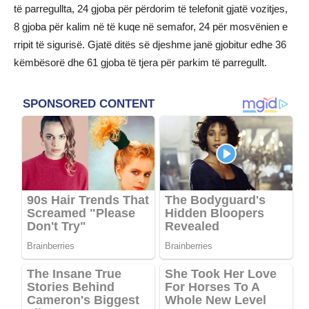
të parregullta, 24 gjoba për përdorim të telefonit gjatë vozitjes,
8 gjoba për kalim në të kuqe në semafor, 24 për mosvënien e
rripit të sigurisë. Gjatë ditës së djeshme janë gjobitur edhe 36
këmbësorë dhe 61 gjoba të tjera për parkim të parregullt.