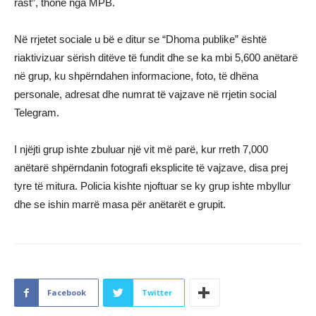
rast”, thonë nga MPB.
Në rrjetet sociale u bë e ditur se “Dhoma publike” është
riaktivizuar sërish ditëve të fundit dhe se ka mbi 5,600 anëtarë
në grup, ku shpërndahen informacione, foto, të dhëna
personale, adresat dhe numrat të vajzave në rrjetin social
Telegram.
I njëjti grup ishte zbuluar një vit më parë, kur rreth 7,000
anëtarë shpërndanin fotografi eksplicite të vajzave, disa prej
tyre të mitura. Policia kishte njoftuar se ky grup ishte mbyllur
dhe se ishin marrë masa për anëtarët e grupit.
Facebook
Twitter