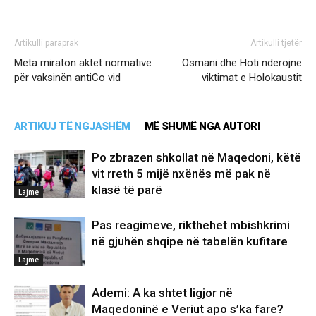
Artikulli paraprak
Artikulli tjetër
Meta miraton aktet normative
Osmani dhe Hoti nderojnë
për vaksinën antiCo vid
viktimat e Holokaustit
ARTIKUJ TË NGJASHËM
MË SHUMË NGA AUTORI
Po zbrazen shkollat në Maqedoni, këtë
vit rreth 5 mijë nxënës më pak në
klasë të parë
Lajme
Pas reagimeve, rikthehet mbishkrimi
në gjuhën shqipe në tabelën kufitare
Lajme
Ademi: A ka shtet ligjor në
Maqedoninë e Veriut apo s’ka fare?