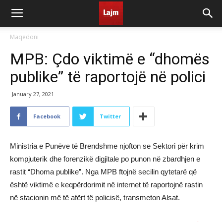
Maqedoni
MPB: Çdo viktimë e “dhomës
publike” të raportojë në polici
January 27, 2021
Facebook
Twitter
Ministria e Punëve të Brendshme njofton se Sektori për krim
kompjuterik dhe forenzikë digjitale po punon në zbardhjen e
rastit “Dhoma publike”. Nga MPB ftojnë secilin qytetarë që
është viktimë e keqpërdorimit në internet të raportojnë rastin
në stacionin më të afërt të policisë, transmeton Alsat.