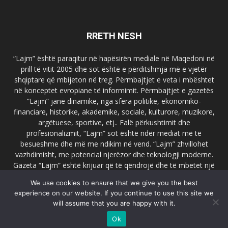
RRETH NESH
“Lajm” është paraqitur në hapësirën mediale në Maqedoni në
prill të vitit 2005 dhe sot është e përditshmja më e vjetër
shqiptare që mbijeton në treg. Përmbajtjet e veta i mbështet
në konceptet evropiane të informimit. Përmbajtjet e gazetës
“Lajm” janë dinamike, nga sfera politike, ekonomiko-
financiare, historike, akademike, sociale, kulturore, muzikore,
argëtuese, sportive, etj.. Falë përkushtimit dhe
profesionalizmit, “Lajm” sot është ndër mediat më të
besueshme dhe më me ndikim në vend. “Lajm” zhvillohet
vazhdimisht, me potencial njerëzor dhe teknologji moderne.
Gazeta “Lajm” është krijuar që të qëndrojë dhe të mbetet një
emër i dallueshëm në hapësirat ballkanike dhe evropiane. Ueb
We use cookies to ensure that we give you the best
faqja zyrtare e gazetës “Lajm”, www.lajmpress.org është një
experience on our website. If you continue to use this site we
ndër portalet më të njohur në Maqedoni.
will assume that you are happy with it.
Na kontakto:
lajm.sk@gmail.com
Ok