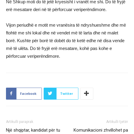
Në Shkup moti do të jetë kryesisht i vranët me shi. Do të fryjë
erë mesatare deri në të përforcuar veriperëndimore.
Vijon periudhë e motit me vranësira të ndryshueshme dhe më
ftohtë me shi lokal dhe në vendet më të larta dhe në malet
borë. Kushte për borë të dobët do të ketë edhe në disa vende
më të ulëta. Do të fryjë erë mesatare, kohë pas kohe e
përforcuar veriperëndimore.
Facebook
Twitter
Artikulli paraprak
Artikulli tjetër
Një shqiptar, kandidat për tu
Komunikacioni zhvillohet pa