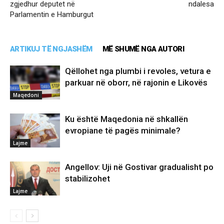
zgjedhur deputet në
ndalesa
Parlamentin e Hamburgut
ARTIKUJ TË NGJASHËM
MË SHUMË NGA AUTORI
Qëllohet nga plumbi i revoles, vetura e
parkuar në oborr, në rajonin e Likovës
Maqedoni
Ku është Maqedonia në shkallën
evropiane të pagës minimale?
Lajme
Angellov: Uji në Gostivar gradualisht po
stabilizohet
Lajme