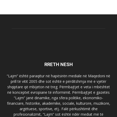
RRETH NESH
“Lajm” është paraqitur në hapësirën mediale në Maqedoni në
prill të vitit 2005 dhe sot është e përditshmja më e vjetër
shqiptare që mbijeton në treg. Përmbajtjet e veta i mbështet
në konceptet evropiane të informimit. Përmbajtjet e gazetës
“Lajm” janë dinamike, nga sfera politike, ekonomiko-
financiare, historike, akademike, sociale, kulturore, muzikore,
argëtuese, sportive, etj.. Falë përkushtimit dhe
profesionalizmit, “Lajm” sot është ndër mediat më të