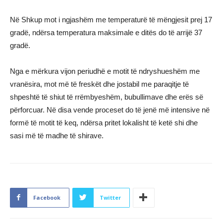
Në Shkup mot i ngjashëm me temperaturë të mëngjesit prej 17
gradë, ndërsa temperatura maksimale e ditës do të arrijë 37
gradë.
Nga e mërkura vijon periudhë e motit të ndryshueshëm me
vranësira, mot më të freskët dhe jostabil me paraqitje të
shpeshtë të shiut të rrëmbyeshëm, bubullimave dhe erës së
përforcuar. Në disa vende proceset do të jenë më intensive në
formë të motit të keq, ndërsa pritet lokalisht të ketë shi dhe
sasi më të madhe të shirave.
Facebook
Twitter