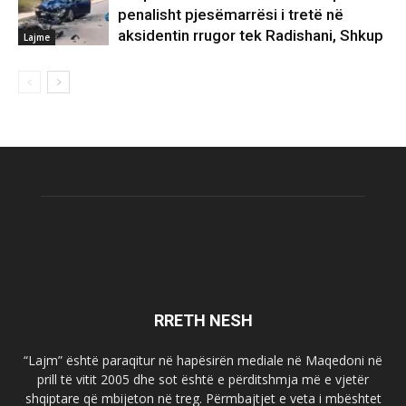
penalisht pjesëmarrësi i tretë në
aksidentin rrugor tek Radishani, Shkup
Lajme
RRETH NESH
“Lajm” është paraqitur në hapësirën mediale në Maqedoni në
prill të vitit 2005 dhe sot është e përditshmja më e vjetër
shqiptare që mbijeton në treg. Përmbajtjet e veta i mbështet