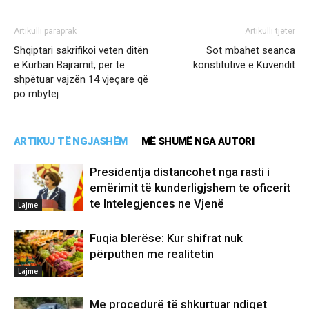
Artikulli paraprak
Artikulli tjetër
Shqiptari sakrifikoi veten ditën
Sot mbahet seanca
e Kurban Bajramit, për të
konstitutive e Kuvendit
shpëtuar vajzën 14 vjeçare që
po mbytej
ARTIKUJ TË NGJASHËM
MË SHUMË NGA AUTORI
Presidentja distancohet nga rasti i
emërimit të kunderligjshem te oficerit
te Intelegjences ne Vjenë
Lajme
Fuqia blerëse: Kur shifrat nuk
përputhen me realitetin
Lajme
Me procedurë të shkurtuar ndiqet