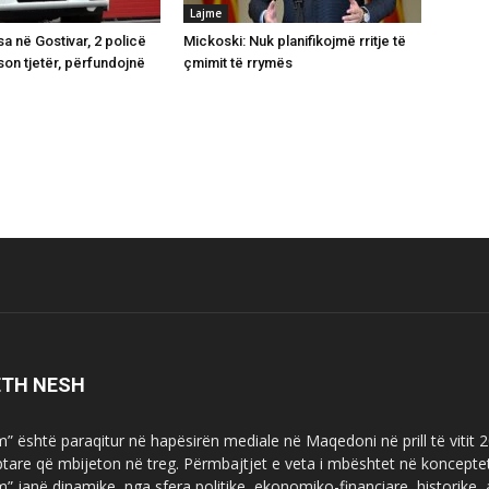
Lajme
a në Gostivar, 2 policë
Mickoski: Nuk planifikojmë rritje të
son tjetër, përfundojnë
çmimit të rrymës
ë
ETH NESH
m” është paraqitur në hapësirën mediale në Maqedoni në prill të vitit
ptare që mbijeton në treg. Përmbajtjet e veta i mbështet në koncepte
m” janë dinamike, nga sfera politike, ekonomiko-financiare, historike,