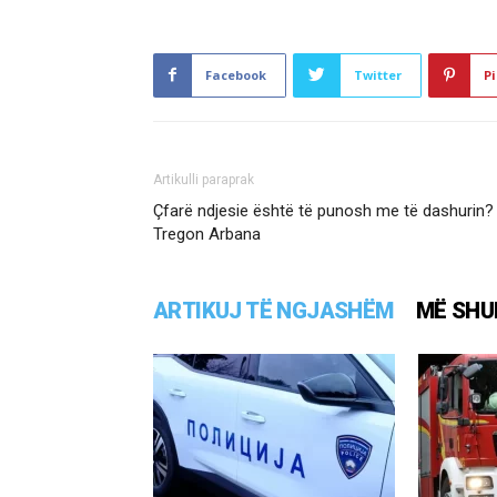
Facebook
Twitter
Pi
Artikulli paraprak
Çfarë ndjesie është të punosh me të dashurin?
Tregon Arbana
ARTIKUJ TË NGJASHËM
MË SHU