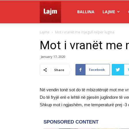
Gazeta
BALLINA
LAJME
Lajme
Mot i vranët me mjegull nëpër lugina
Lajm
Mot i vranët me 
January 17, 2020
Facebook
Share
Në vendin tonë sot do të mbizotërojë mot me vran
Do të fryjë erë e lehtë në pjesën juglindore të v
Shkup mot i ngjashëm, me temperaturë prej -3 d