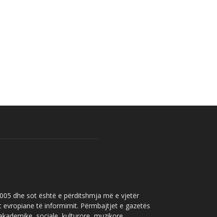
 2005 dhe sot është e përditshmja më e vjetër
t evropiane të informimit. Përmbajtjet e gazetës
 akademike, sociale, kulturore, muzikore,