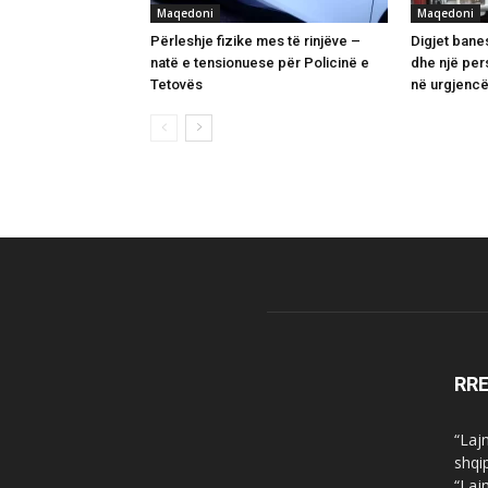
Maqedoni
Maqedoni
Përleshje fizike mes të rinjëve –
Digjet banes
natë e tensionuese për Policinë e
dhe një per
Tetovës
në urgjenc
RR
“Laj
shqi
“Laj