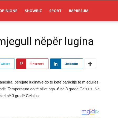
OPINIONE
SHOWBIZ
SPORT
IMPRESUM
mjegull nëpër lugina
Twitter
Pinterest
Linkedin
ësira, përgjatë luginave do të ketë paraqitje të mjegullës.
endit. Temperatura do të sillet nga -6 në 8 gradë Celsius. Në
eri në 3 gradë Celsius.