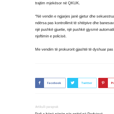
trajtim mjekësor në QKUK.
“Në vendin e ngjarjes janë gjetur dhe sekuestru
ndërsa pas kontrollimit të shtëpive dhe banesav
një pushkë gjuetie, një pushkë gjysmë automatik
njoftimin e policisë.
Me vendim të prokurorit gjashtë të dyshuar pas i
Facebook
Twitter
Pi
Artikulli paraprak
Djali e bënë nënën për spital në Podujevë