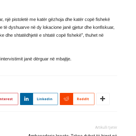
ar, një pistoletë me katër gëzhoja dhe katër copë fishekë
e të dyshuarve në dy lokacione janë gjetur dhe konfiskuar,
e dhe shtatëdhjetë e shtatë copë fishekë”, thuhet në
ntervistimit janë dërguar në mbajtje.
nterest
Linkedin
ReddIt
Artikulli tjetër
Ambasadorja kroate: Taksa duhet të hiqet në