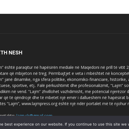
ETH NESH
m” është paraqitur në hapësirën mediale në Maqedoni në prill të vitit
ptare që mbijeton në treg. Përmbajtjet e veta i mbështet në koncepte
m” janë dinamike, nga sfera politike, ekonomiko-financiare, historike,
tuese, sportive, etj.. Falë përkushtimit dhe profesionalizmit, “Lajm
dikim në vend. “Lajm” zhvillohet vazhdimisht, me potencial njerëzor
uar që të qëndrojë dhe të mbetet një emër i dallueshëm në hapësirat b
tës “Lajm”, www.lajmpress.org është një ndër portalet më të njohur
ontakto:
lajm.sk@gmail.com
e best experience on our website. If you continue to use this site we w