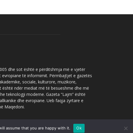
 2005 dhe sot është e përditshmja më e vjetër
t evropiane të informimit. Përmbajtjet e gazetës
 akademike, sociale, kulturore, muzikore,
” sot është ndër mediat më të besueshme dhe më
 dhe teknologji moderne. Gazeta “Lajm” është
allkanike dhe evropiane. Ueb faqja zyrtare e
 në Maqedoni.
ill assume that you are happy with it.
Ok