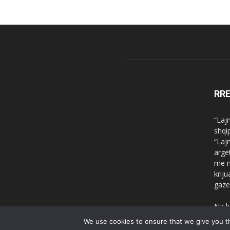
RR
“Laj
shqi
“Laj
argë
me n
krij
gaze
Na k
We use cookies to ensure that we give you th