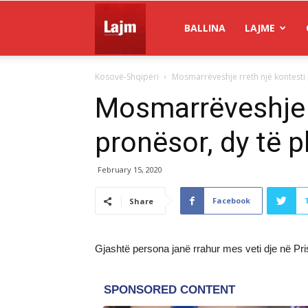
Gazeta
BALLINA
LAJME
Kosovë-Shqipëri
Mosmarrëveshje rreth një kontesti 
Lajm
Mosmarrëveshje r
pronësor, dy të p
February 15, 2020
Facebook
Share
Gjashtë persona janë rrahur mes veti dje në Pri