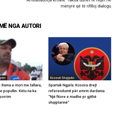
mënyrë që të rifilloj dialogu
MË NGA AUTORI
përi
Kosovë-Shqipëri
: Rama e mori me tallava,
Spartak Ngjela: Kosova drejt
me popullin. Këtu na ka
referendumit për emrin dardania
hporrim
“Një fitore e madhe pr gjithë
shqiptarinë”