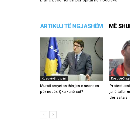
ARTIKUJ TË NGJASHËM
MË SHU
Kosovë-Shqipëri
Kosovë-Shqi
Murati arsyeton thirrjen e seances
Protestuesi
për nesër: Çka kanë sot?
janë tallur 
derisa ta s