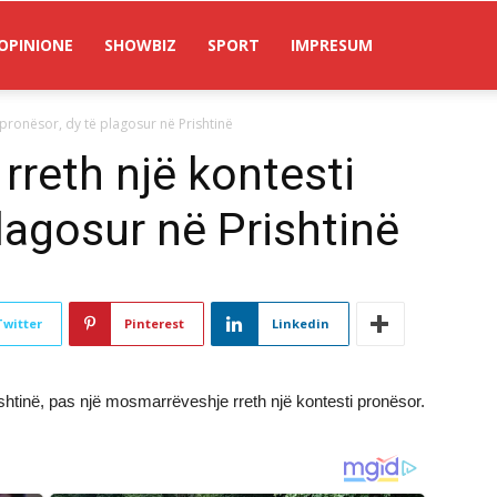
OPINIONE
SHOWBIZ
SPORT
IMPRESUM
pronësor, dy të plagosur në Prishtinë
reth një kontesti
lagosur në Prishtinë
Twitter
Pinterest
Linkedin
shtinë, pas një mosmarrëveshje rreth një kontesti pronësor.