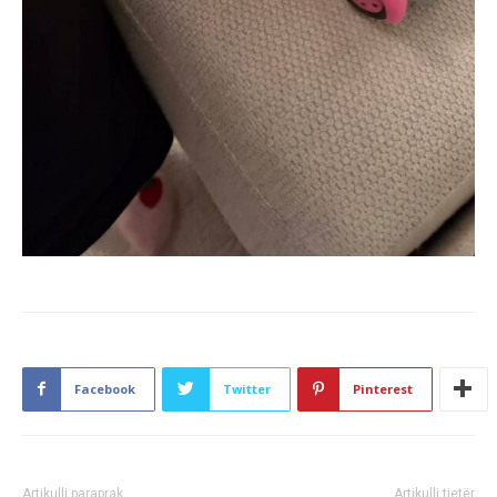
Facebook
Twitter
Pinterest
Artikulli paraprak
Artikulli tjetër