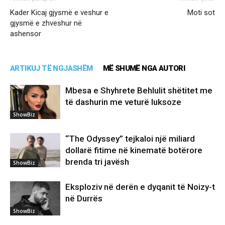
Kader Kicaj gjysmë e veshur e
Moti sot
gjysmë e zhveshur në
ashensor
ARTIKUJ TË NGJASHËM
MË SHUMË NGA AUTORI
Mbesa e Shyhrete Behlulit shëtitet me
të dashurin me veturë luksoze
ShowBiz
“The Odyssey” tejkaloi një miliard
dollarë fitime në kinematë botërore
brenda tri javësh
ShowBiz
Eksploziv në derën e dyqanit të Noizy-t
në Durrës
ShowBiz