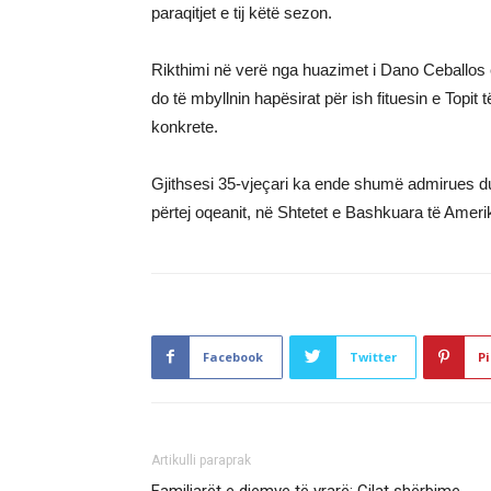
paraqitjet e tij këtë sezon.
Rikthimi në verë nga huazimet i Dano Ceballo
do të mbyllnin hapësirat për ish fituesin e Topit t
konkrete.
Gjithsesi 35-vjeçari ka ende shumë admirues duk
përtej oqeanit, në Shtetet e Bashkuara të Amer
Facebook
Twitter
Pi
Artikulli paraprak
Familjarët e djemve të vrarë: Cilat shërbime