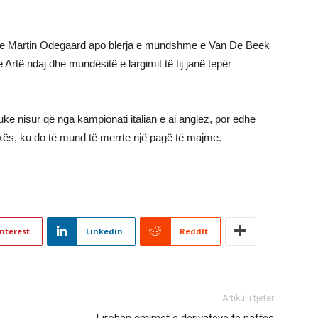
s e Martin Odegaard apo blerja e mundshme e Van De Beek
ë Artë ndaj dhe mundësitë e largimit të tij janë tepër
e nisur që nga kampionati italian e ai anglez, por edhe
ikës, ku do të mund të merrte një pagë të majme.
nterest
Linkedin
ReddIt
Artikulli tjetër
Lirohen çmimet e derivateve të naftës