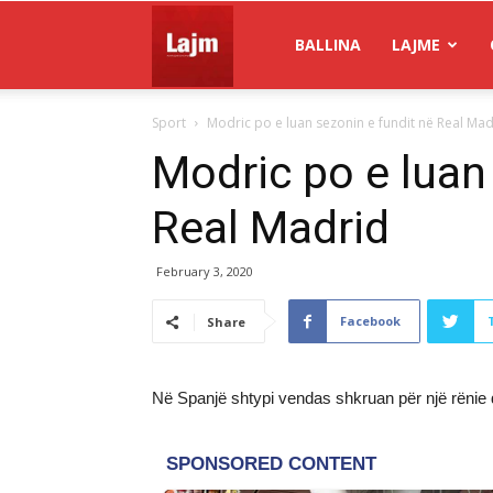
Gazeta
BALLINA
LAJME
Sport
Modric po e luan sezonin e fundit në Real Mad
Lajm
Modric po e luan
Real Madrid
February 3, 2020
Facebook
Share
Në Spanjë shtypi vendas shkruan për një rënie