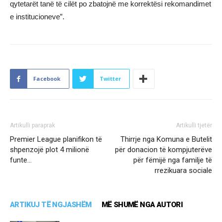
qytetarët tanë të cilët po zbatojnë me korrektësi rekomandimet
e institucioneve”.
Facebook
Twitter
Artikulli paraprak
Artikulli tjetër
Premier League planifikon të
Thirrje nga Komuna e Butelit
shpenzojë plot 4 milionë
për donacion të kompjuterëve
funte…
për fëmijë nga familje të
rrezikuara sociale
ARTIKUJ TË NGJASHËM
MË SHUMË NGA AUTORI