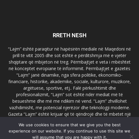
RRETH NESH
“Lajm” është paraqitur në hapësirën mediale në Maqedoni në
prill të vitit 2005 dhe sot është e përditshmja më e vjetër
shqiptare që mbijeton në treg. Përmbajtjet e veta i mbështet
në konceptet evropiane të informimit. Përmbajtjet e gazetës
“Lajm” janë dinamike, nga sfera politike, ekonomiko-
financiare, historike, akademike, sociale, kulturore, muzikore,
argëtuese, sportive, etj.. Falë përkushtimit dhe
profesionalizmit, “Lajm” sot është ndër mediat më të
besueshme dhe më me ndikim në vend. “Lajm” zhvillohet
vazhdimisht, me potencial njerëzor dhe teknologji moderne.
Gazeta “Lajm” është krijuar që të qëndrojë dhe të mbetet një
emër i dallueshëm në hapësirat ballkanike dhe evropiane. Ueb
We use cookies to ensure that we give you the best
faqja zyrtare e gazetës “Lajm”, www.lajmpress.org është një
experience on our website. If you continue to use this site we
ndër portalet më të njohur në Maqedoni.
will assume that you are happy with it.