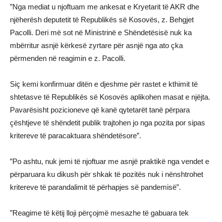
”Nga mediat u njoftuam me ankesat e Kryetarit të AKR dhe
njëherësh deputetit të Republikës së Kosovës, z. Behgjet
Pacolli. Deri më sot në Ministrinë e Shëndetësisë nuk ka
mbërritur asnjë kërkesë zyrtare për asnjë nga ato çka
përmenden në reagimin e z. Pacolli.
Siç kemi konfirmuar ditën e djeshme për rastet e kthimit të
shtetasve të Republikës së Kosovës aplikohen masat e njëjta.
Pavarësisht pozicioneve që kanë qytetarët tanë përpara
çështjeve të shëndetit publik trajtohen jo nga pozita por sipas
kritereve të paracaktuara shëndetësore”.
”Po ashtu, nuk jemi të njoftuar me asnjë praktikë nga vendet e
përparuara ku dikush për shkak të pozitës nuk i nënshtrohet
kritereve të parandalimit të përhapjes së pandemisë”.
”Reagime të këtij lloji përçojmë mesazhe të gabuara tek