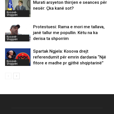
Murati arsyeton thirrjen e seances për
nesër: Çka kanë sot?
Kosovë-
Shqipëri
Protestuesi: Rama e mori me tallava,
janë tallur me popullin. Këtu na ka
Kosovë-
derisa ta shporrim
Shqipëri
Spartak Ngjela: Kosova drejt
referendumit për emrin dardania “Një
Kosovë-
fitore e madhe pr gjithë shqiptarinë”
Shqipëri