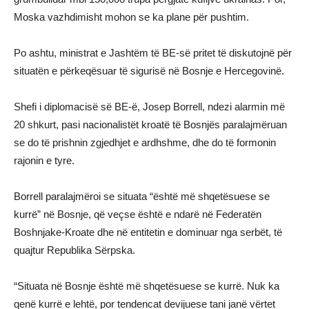
Moska vazhdimisht mohon se ka plane për pushtim.
Po ashtu, ministrat e Jashtëm të BE-së pritet të diskutojnë për
situatën e përkeqësuar të sigurisë në Bosnje e Hercegovinë.
Shefi i diplomacisë së BE-ë, Josep Borrell, ndezi alarmin më
20 shkurt, pasi nacionalistët kroatë të Bosnjës paralajmëruan
se do të prishnin zgjedhjet e ardhshme, dhe do të formonin
rajonin e tyre.
Borrell paralajmëroi se situata “është më shqetësuese se
kurrë” në Bosnje, që veçse është e ndarë në Federatën
Boshnjake-Kroate dhe në entitetin e dominuar nga serbët, të
quajtur Republika Sërpska.
“Situata në Bosnje është më shqetësuese se kurrë. Nuk ka
qenë kurrë e lehtë, por tendencat devijuese tani janë vërtet