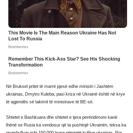
Në Bruksel pritet të marrë pjesë edhe ministri i Jashtëm
ukrainas, Dmytro Kuleba, pasi kriza në Ukrainë është në krye
të agjendës së takimit të ministrave të BE-së.
Shtetet e Bashkuara dhe shtetet e tjera perëndimore kanë
thënë se Rusia ka vendosur që ta pushtojë Ukrainën, teksa ka
grumbulluar mbi 150,000 trupa përgjatë kufijve ukrainas. Por,