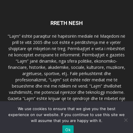
RRETH NESH
“Lajm” është paraqitur në hapësirën mediale në Maqedoni në
prill të vitit 2005 dhe sot është e përditshmja më e vjetër
shqiptare që mbijeton në treg. Përmbajtjet e veta i mbështet
në konceptet evropiane të informimit. Përmbajtjet e gazetës
“Lajm” janë dinamike, nga sfera politike, ekonomiko-
financiare, historike, akademike, sociale, kulturore, muzikore,
argëtuese, sportive, etj.. Falë përkushtimit dhe
profesionalizmit, “Lajm” sot është ndër mediat më të
besueshme dhe më me ndikim në vend. “Lajm” zhvillohet
vazhdimisht, me potencial njerëzor dhe teknologji moderne.
Gazeta “Lajm” është krijuar që të qëndrojë dhe të mbetet një
emër i dallueshëm në hapësirat ballkanike dhe evropiane. Ueb
We use cookies to ensure that we give you the best
faqja zyrtare e gazetës “Lajm”, www.lajmpress.org është një
experience on our website. If you continue to use this site we
ndër portalet më të njohur në Maqedoni.
will assume that you are happy with it.
Na kontakto:
lajm.sk@gmail.com
Ok