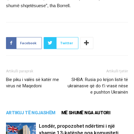
shumë shqetësuese”, tha Borrell.
Facebook
Twitter
Artikulli paraprak
Artikulli tjetër
Bie piku i valës së katër me
SHBA: Rusia po krijon listë të
virus në Maqedoni
ukrainasve që do t’i vrasë nëse
e pushton Ukrainën
ARTIKUJ TË NGJASHËM
MË SHUMË NGA AUTORI
Londër, propozohet ndërtimi i një
xhamie 13-katëshe nga komuniteti