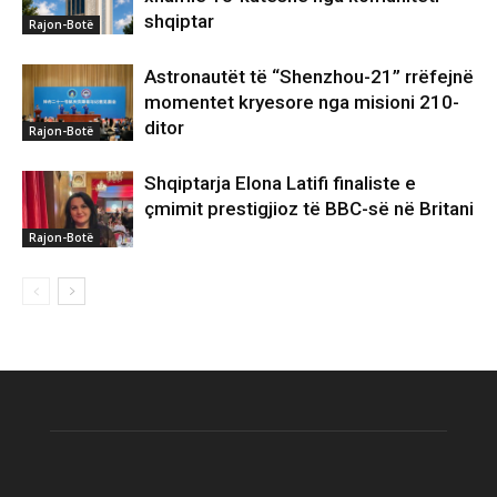
shqiptar
Rajon-Botë
Astronautët të “Shenzhou-21” rrëfejnë
momentet kryesore nga misioni 210-
ditor
Rajon-Botë
Shqiptarja Elona Latifi finaliste e
çmimit prestigjioz të BBC-së në Britani
Rajon-Botë