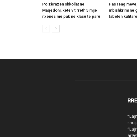
Po zbrazen shkollat në
Pas reagimeve,
Maqedoni, këtë vit rreth 5 mijë
mbishkrimi në 
nxënës më pak në klasë të parë
tabelën kufitar
RR
“Laj
shqi
“Laj
argë