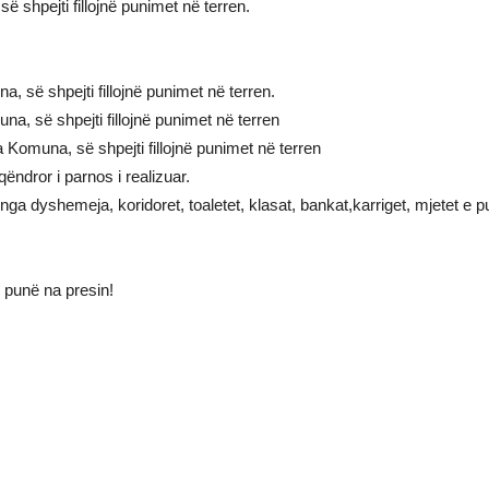
ë shpejti fillojnë punimet në terren.
a, së shpejti fillojnë punimet në terren.
na, së shpejti fillojnë punimet në terren
a Komuna, së shpejti fillojnë punimet në terren
ndror i parnos i realizuar.
dyshemeja, koridoret, toaletet, klasat, bankat,karriget, mjetet e pun
punë na presin!