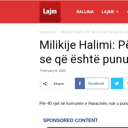
Gazeta
BALLINA
LAJME
Maqedoni
Milikije Halimi: Për dy vite në Haraçinë u
Lajm
Milikije Halimi:
se që është punu
February 8, 2020
Facebook
Share
Për 40 vjet në komunën e Haracinës nuk u punu