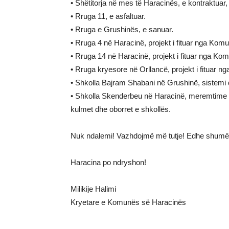
• Shëtitorja në mes të Haracinës, e kontraktuar, s
• Rruga 11, e asfaltuar.
• Rruga e Grushinës, e sanuar.
• Rruga 4 në Haracinë, projekt i fituar nga Komun
• Rruga 14 në Haracinë, projekt i fituar nga Komu
• Rruga kryesore në Orllancë, projekt i fituar ng
• Shkolla Bajram Shabani në Grushinë, sistemi që
• Shkolla Skenderbeu në Haracinë, meremtime nga 
kulmet dhe oborret e shkollës.
Nuk ndalemi! Vazhdojmë më tutje! Edhe shumë 
Haracina po ndryshon!
Milikije Halimi
Kryetare e Komunës së Haracinës