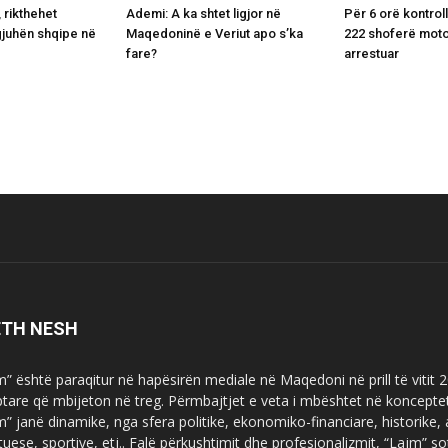
 rikthehet
Ademi: A ka shtet ligjor në
Për 6 orë kontrol
gjuhën shqipe në
Maqedoninë e Veriut apo s’ka
222 shoferë moto
e
fare?
arrestuar
ETH NESH
m” është paraqitur në hapësirën mediale në Maqedoni në prill të vitit
ptare që mbijeton në treg. Përmbajtjet e veta i mbështet në koncepte
m” janë dinamike, nga sfera politike, ekonomiko-financiare, historike,
tuese, sportive, etj.. Falë përkushtimit dhe profesionalizmit, “Lajm