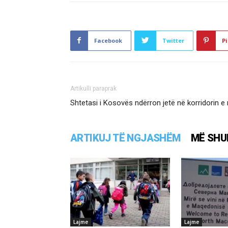
Facebook
Twitter
Pi
Artikulli paraprak
Shtetasi i Kosovës ndërron jetë në korridorin e
ARTIKUJ TË NGJASHËM
MË SHU
Lajme
Lajme