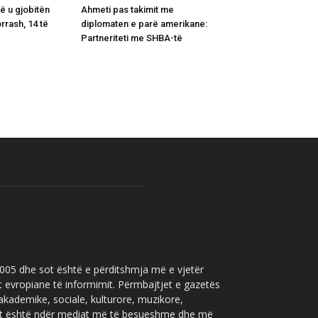
lë u gjobitën
Ahmeti pas takimit me
rrash, 14 të
diplomaten e parë amerikane:
Partneriteti me SHBA-të
 2005 dhe sot është e përditshmja më e vjetër
t evropiane të informimit. Përmbajtjet e gazetës
 akademike, sociale, kulturore, muzikore,
” sot është ndër mediat më të besueshme dhe më