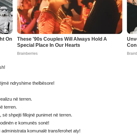
sh!
bëjmë ndryshime thelbësore!
realizu në terren.
në terren.
 së shpejti fillojnë punimet në terren.
 godinën e komunës sonë!
 administrata komunalë transferohet aty!