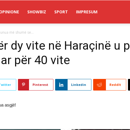
OPINIONE
SHOWBIZ
SPORT
IMPRESUM
 punua më shumë se...
 Për dy vite në Haraçinë 
ar për 40 vite
Twitter
Pinterest
Linkedin
ReddIt
a asgjë!