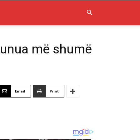
u punua më shumë
Email
Print