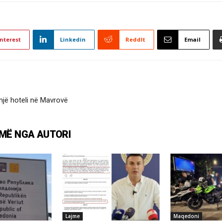
nterest
Linkedin
ReddIt
Email
 një hoteli në Mavrovë
MË NGA AUTORI
Lajme
Maqedoni