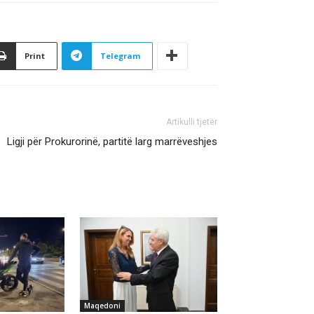
Print
Telegram
Artikulli tjetër
Ligji për Prokurorinë, partitë larg marrëveshjes
Maqedoni