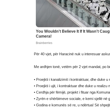
Për 40 vjet, për Haracinë nuk u interesuar asku
Me ardhjen tonë, vetëm për 2 vjet mandat, po 
• Proejkti i kanalizimit i kontraktuar, dhe duke u 
• Proejkti i ujit, i kontraktuar dhe duke u realizu 
• Cerdhja për fëmijë, projekt i fituar nga Komuna,
• Zyrën e shërbimeve sociale, e kemi sjellë në
• Godina e komunës së re, u ndërtua! Së shpejti