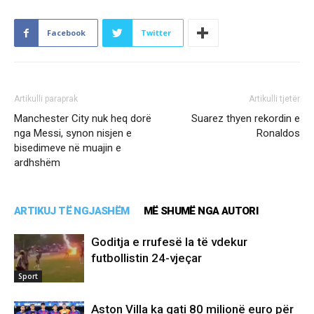
Facebook
Twitter
Artikulli paraprak
Artikulli tjetër
Manchester City nuk heq dorë
Suarez thyen rekordin e
nga Messi, synon nisjen e
Ronaldos
bisedimeve në muajin e
ardhshëm
ARTIKUJ TË NGJASHËM
MË SHUMË NGA AUTORI
Goditja e rrufesë la të vdekur
futbollistin 24-vjeçar
Sport
Aston Villa ka gati 80 milionë euro për