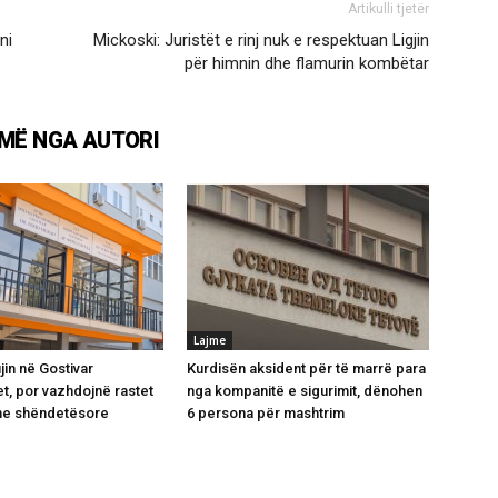
Artikulli tjetër
ni
Mickoski: Juristët e rinj nuk e respektuan Ligjin
për himnin dhe flamurin kombëtar
MË NGA AUTORI
Lajme
jin në Gostivar
Kurdisën aksident për të marrë para
t, por vazhdojnë rastet
nga kompanitë e sigurimit, dënohen
e shëndetësore
6 persona për mashtrim