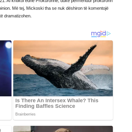
 TV21. Ai kritikoi edhe Prokurorinë, duke përmendur prokurorin
opinion. Më tej, Mickoski tha se nuk dëshiron të komentojë
t të dramatizohen.