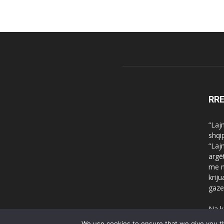
RR
“Laj
shqi
“Laj
argë
me n
krij
gaze
Na k
We use cookies to ensure that we give you th