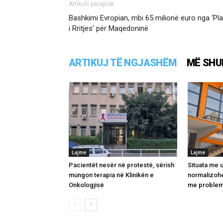
Artikulli paraprak
Bashkimi Evropian, mbi 65 milionë euro nga ‘Pla
i Rritjes’ për Maqedoninë
ARTIKUJ TË NGJASHËM
MË SHU
Lajme
Lajme
Pacientët nesër në protestë, sërish
Situata me u
mungon terapia në Klinikën e
normalizohe
Onkologjisë
me problem