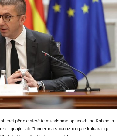
yshimet për një aferë të mundshme spiunazhi në Kabinetin
e i quajtur ato “fundërrina spiunazhi nga e kaluara” që,