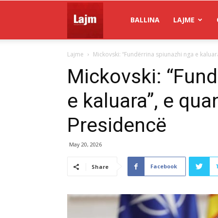
Gazeta
BALLINA
LAJME
Lajme
Mickovski: “Fundërrina spiunazhi nga e kaluar
Lajm
Mickovski: “Fund
e kaluara”, e qua
Presidencë
May 20, 2026
Facebook
Share