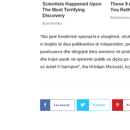
“Ato janë fundërrinë spiunazhi e shoqërisë, str
si brejtës të disa politikanëve të mëparshëm, pre
punësuarve dhe dërgojnë letra anonime në proku
dhe krijon panik në opinionin publik se diçka p
se duhet t’i harrojmë”, tha Hristijan Mickoski, kr
Facebook
Twitter
Pi