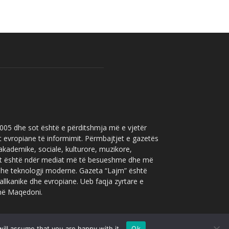
 2005 dhe sot është e përditshmja më e vjetër
t evropiane të informimit. Përmbajtjet e gazetës
 akademike, sociale, kulturore, muzikore,
” sot është ndër mediat më të besueshme dhe më
 dhe teknologji moderne. Gazeta “Lajm” është
allkanike dhe evropiane. Ueb faqja zyrtare e
 në Maqedoni.
ill assume that you are happy with it.
Ok