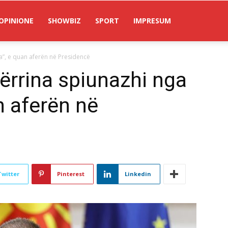
OPINIONE
SHOWBIZ
SPORT
IMPRESUM
a”, e quan aferën në Presidencë
ërrina spiunazhi nga
n aferën në
Twitter
Pinterest
Linkedin