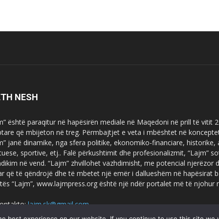
ETH NESH
m” është paraqitur në hapësirën mediale në Maqedoni në prill të vitit
ptare që mbijeton në treg. Përmbajtjet e veta i mbështet në koncepte
m” janë dinamike, nga sfera politike, ekonomiko-financiare, historike,
tuese, sportive, etj.. Falë përkushtimit dhe profesionalizmit, “Lajm
dikim në vend. “Lajm” zhvillohet vazhdimisht, me potencial njerëzor
uar që të qëndrojë dhe të mbetet një emër i dallueshëm në hapësirat b
tës “Lajm”, www.lajmpress.org është një ndër portalet më të njohur
ontakto:
lajm.sk@gmail.com
e best experience on our website. If you continue to use this site we w