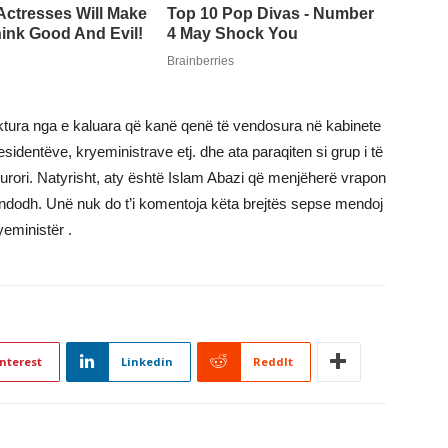
uktura nga e kaluara që kanë qenë të vendosura në kabinete
sidentëve, kryeministrave etj. dhe ata paraqiten si grup i të
rori. Natyrisht, aty është Islam Abazi që menjëherë vrapon
o ndodh. Unë nuk do t’i komentoja këta brejtës sepse mendoj
yeministër .
nterest
Linkedin
ReddIt