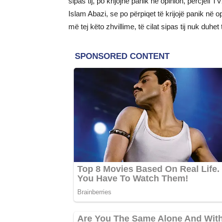
sipas tij, po krijojnë panik në opinion, përcjell
Islam Abazi, se po përpiqet të krijojë panik në 
më tej këto zhvillime, të cilat sipas tij nuk duhe