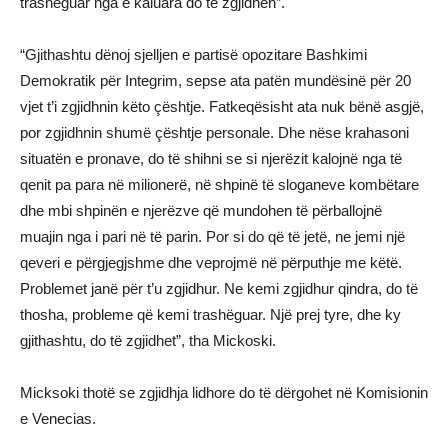
trashëguar nga e kaluara do të zgjidhen”.
“Gjithashtu dënoj sjelljen e partisë opozitare Bashkimi
Demokratik për Integrim, sepse ata patën mundësinë për 20
vjet t’i zgjidhnin këto çështje. Fatkeqësisht ata nuk bënë asgjë,
por zgjidhnin shumë çështje personale. Dhe nëse krahasoni
situatën e pronave, do të shihni se si njerëzit kalojnë nga të
qenit pa para në milionerë, në shpinë të sloganeve kombëtare
dhe mbi shpinën e njerëzve që mundohen të përballojnë
muajin nga i pari në të parin. Por si do që të jetë, ne jemi një
qeveri e përgjegjshme dhe veprojmë në përputhje me këtë.
Problemet janë për t’u zgjidhur. Ne kemi zgjidhur qindra, do të
thosha, probleme që kemi trashëguar. Një prej tyre, dhe ky
gjithashtu, do të zgjidhet”, tha Mickoski.
Micksoki thotë se zgjidhja lidhore do të dërgohet në Komisionin
e Venecias.