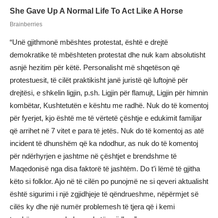
“Unë gjithmonë mbështes protestat, është e drejtë
demokratike të mbështeten protestat dhe nuk kam absolutisht
asnjë hezitim për këtë. Personalisht më shqetëson që
protestuesit, të cilët praktikisht janë juristë që luftojnë për
drejtësi, e shkelin ligjin, p.sh. Ligjin për flamujt, Ligjin për himnin
kombëtar, Kushtetutën e kështu me radhë. Nuk do të komentoj
për fyerjet, kjo është me të vërtetë çështje e edukimit familjar
që arrihet në 7 vitet e para të jetës. Nuk do të komentoj as atë
incident të dhunshëm që ka ndodhur, as nuk do të komentoj
për ndërhyrjen e jashtme në çështjet e brendshme të
Maqedonisë nga disa faktorë të jashtëm. Do t’i lëmë të gjitha
këto si folklor. Ajo në të cilën po punojmë ne si qeveri aktualisht
është sigurimi i një zgjidhjeje të qëndrueshme, nëpërmjet së
cilës ky dhe një numër problemesh të tjera që i kemi