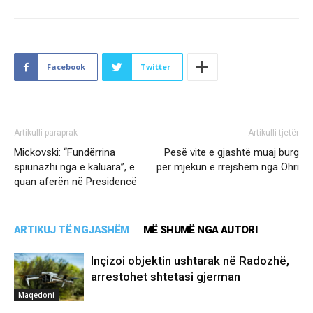
Facebook
Twitter
Artikulli paraprak
Artikulli tjetër
Mickovski: “Fundërrina
Pesë vite e gjashtë muaj burg
spiunazhi nga e kaluara”, e
për mjekun e rrejshëm nga Ohri
quan aferën në Presidencë
ARTIKUJ TË NGJASHËM
MË SHUMË NGA AUTORI
Inçizoi objektin ushtarak në Radozhë,
arrestohet shtetasi gjerman
Maqedoni