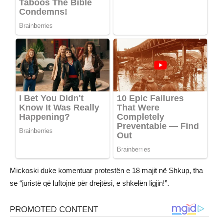
Mickoski duke komentuar protestën e 18 majit në Shkup, tha
se “juristë që luftojnë për drejtësi, e shkelën ligjin!”.