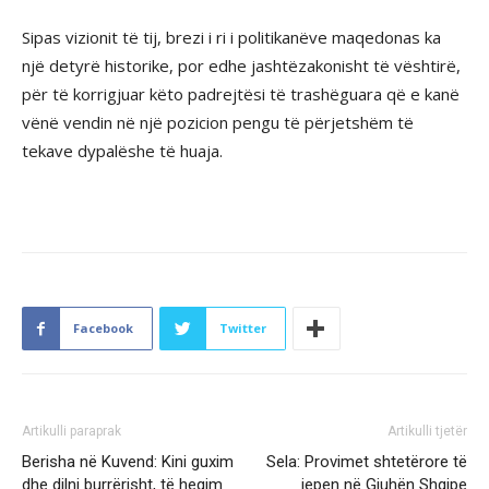
Sipas vizionit të tij, brezi i ri i politikanëve maqedonas ka
një detyrë historike, por edhe jashtëzakonisht të vështirë,
për të korrigjuar këto padrejtësi të trashëguara që e kanë
vënë vendin në një pozicion pengu të përjetshëm të
tekave dypalëshe të huaja.
Facebook
Twitter
Artikulli paraprak
Artikulli tjetër
Berisha në Kuvend: Kini guxim
Sela: Provimet shtetërore të
dhe dilni burrërisht, të heqim
jepen në Gjuhën Shqipe