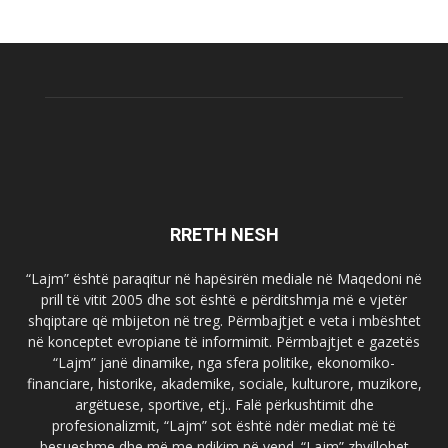
RRETH NESH
“Lajm” është paraqitur në hapësirën mediale në Maqedoni në
prill të vitit 2005 dhe sot është e përditshmja më e vjetër
shqiptare që mbijeton në treg. Përmbajtjet e veta i mbështet
në konceptet evropiane të informimit. Përmbajtjet e gazetës
“Lajm” janë dinamike, nga sfera politike, ekonomiko-
financiare, historike, akademike, sociale, kulturore, muzikore,
argëtuese, sportive, etj.. Falë përkushtimit dhe
profesionalizmit, “Lajm” sot është ndër mediat më të
besueshme dhe më me ndikim në vend. “Lajm” zhvillohet