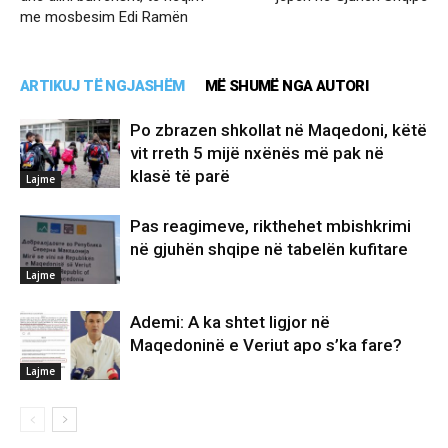
me mosbesim Edi Ramën
ARTIKUJ TË NGJASHËM
MË SHUMË NGA AUTORI
Po zbrazen shkollat në Maqedoni, këtë
vit rreth 5 mijë nxënës më pak në
klasë të parë
Lajme
Pas reagimeve, rikthehet mbishkrimi
në gjuhën shqipe në tabelën kufitare
Lajme
Ademi: A ka shtet ligjor në
Maqedoninë e Veriut apo s’ka fare?
Lajme