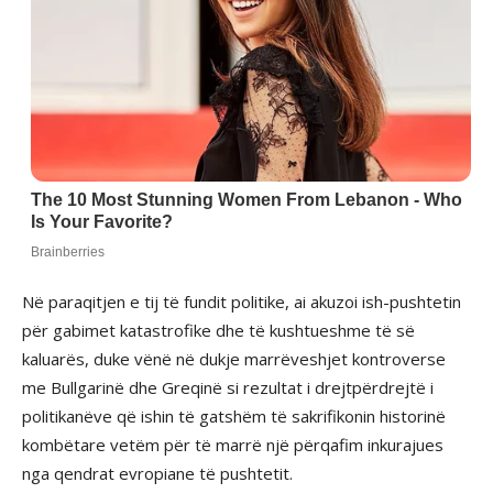
Në paraqitjen e tij të fundit politike, ai akuzoi ish-pushtetin
për gabimet katastrofike dhe të kushtueshme të së
kaluarës, duke vënë në dukje marrëveshjet kontroverse
me Bullgarinë dhe Greqinë si rezultat i drejtpërdrejtë i
politikanëve që ishin të gatshëm të sakrifikonin historinë
kombëtare vetëm për të marrë një përqafim inkurajues
nga qendrat evropiane të pushtetit.