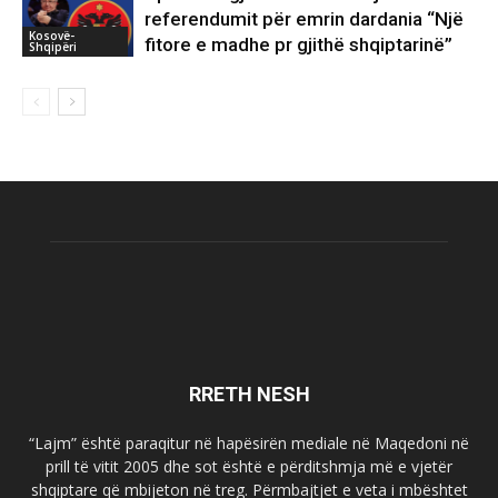
referendumit për emrin dardania “Një
Kosovë-
fitore e madhe pr gjithë shqiptarinë”
Shqipëri
RRETH NESH
“Lajm” është paraqitur në hapësirën mediale në Maqedoni në
prill të vitit 2005 dhe sot është e përditshmja më e vjetër
shqiptare që mbijeton në treg. Përmbajtjet e veta i mbështet