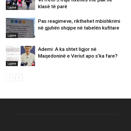
klasë të parë
Lajme
Pas reagimeve, rikthehet mbishkrimi
në gjuhën shqipe në tabelën kufitare
Lajme
Ademi: A ka shtet ligjor në
Maqedoninë e Veriut apo s’ka fare?
Lajme