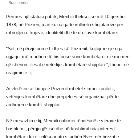
Përmes një statusi publik, Mexhiti theksoi se më 10 qershor
1878, në Prizren, u artikulua qartë vullneti i shqiptarëve për
mbrojtjen e trojeve, identitetit dhe të drejtave kombëtare.
“Sot, në përvjetorin e Lidhjes së Prizrenit, kujtojmë një nga
ngjarjet më madhore të historisë sonë kombëtare, një moment
që shënon fillesat e vetëdijes kombëtare shqiptare”, thuhet në
reagimin e tij.
Ai vlerësoi se Lidhja e Prizrenit mbetet simbol i unitetit,
vetëdijes kombëtare dhe përpjekjes së organizuar për të
ardhmen e kombit shqiptar.
Në mesazhin e tij, Mexhiti riafirmoi rëndësinë e vlerave të
bashkimit, përgjegjësisë dhe përkushtimit ndaj interesit
kombëtar, duke i cilësuar ato si udhërrëfyes për brezat e