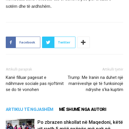
sotëm dhe të ardhshëm.
Facebook
Twitter
Artikulli paraprak
Artikulli tjetër
Kanë filluar pagesat e
Trump: Me Iranin na duhet një
ndihmave sociale pas njoftimit
marrëveshje që të funksinojë
se do të vonohen
ndryshe s’ka kuptim
ARTIKUJ TË NGJASHËM
MË SHUMË NGA AUTORI
Po zbrazen shkollat në Maqedoni, këtë
vit rreth 5 mijë nxënës më pak në