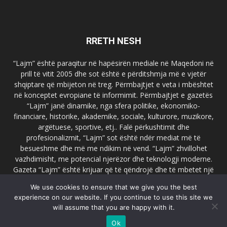
RRETH NESH
“Lajm” është paraqitur në hapësirën mediale në Maqedoni në
prill të vitit 2005 dhe sot është e përditshmja më e vjetër
shqiptare që mbijeton në treg. Përmbajtjet e veta i mbështet
në konceptet evropiane të informimit. Përmbajtjet e gazetës
“Lajm” janë dinamike, nga sfera politike, ekonomiko-
financiare, historike, akademike, sociale, kulturore, muzikore,
argëtuese, sportive, etj.. Falë përkushtimit dhe
profesionalizmit, “Lajm” sot është ndër mediat më të
besueshme dhe më me ndikim në vend. “Lajm” zhvillohet
vazhdimisht, me potencial njerëzor dhe teknologji moderne.
Gazeta “Lajm” është krijuar që të qëndrojë dhe të mbetet një
emër i dallueshëm në hapësirat ballkanike dhe evropiane. Ueb
We use cookies to ensure that we give you the best
faqja zyrtare e gazetës “Lajm”, www.lajmpress.org është një
experience on our website. If you continue to use this site we
ndër portalet më të njohur në Maqedoni.
will assume that you are happy with it.
Na kontakto:
lajm.sk@gmail.com
Ok