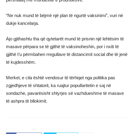
“Ne nuk mund të bëjmë një plan të ngurtë vaksinimi”, vuri në
dukje kancelarja.
Ajo gjithashtu tha që qytetarët mund të prisnin një lehtësim të
masave përpara se të gjithë të vaksinoheshin, por i nxiti të
gjithë t’u përmbahen rregullave të distancimit social dhe të jenë
të kujdesshëm.
Merkel, e cila është vendosur të tërhiqet nga politika pas
zgjedhjeve të shtatorit, ka ruajtur popullaritetin e saj në
sondazhe, pavarësisht shtyrjes së vazhdueshme të masave
të ashpra të bllokimit.