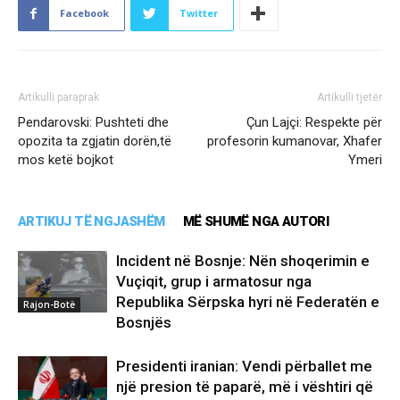
Facebook
Twitter
Artikulli paraprak
Artikulli tjetër
Pendarovski: Pushteti dhe
Çun Lajçi: Respekte për
opozita ta zgjatin dorën,të
profesorin kumanovar, Xhafer
mos ketë bojkot
Ymeri
ARTIKUJ TË NGJASHËM
MË SHUMË NGA AUTORI
Incident në Bosnje: Nën shoqerimin e
Vuçiqit, grup i armatosur nga
Republika Sërpska hyri në Federatën e
Rajon-Botë
Bosnjës
Presidenti iranian: Vendi përballet me
një presion të paparë, më i vështiri që