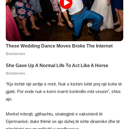
“Kjo është një arritje e mirë. Nuk e kishim këtë prej një kohe të
gjatë. Por ende nuk e kemi marrë kontrollin mbi virusin”, shtoi
ajo.
Merkel mbrojti, gjithashtu, strategjinë e vaksinimit të
Gjermanisë, duke thënë se ajo duhej të ishte dinamike dhe të
përshtatej me mundësitë e prodhuesve.