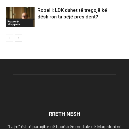
Robelli: LDK duhet të tregojë kë
dëshiron ta bëjë president?
Kosovë-
Shqipëri
RRETH NESH
“Lajm” është paraqitur në hapësirën mediale në Maqedoni në