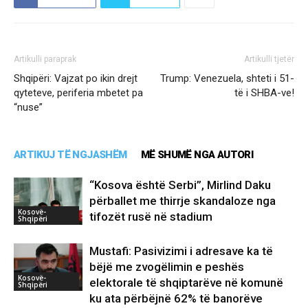
Artikulli paraprak
Artikulli tjetër
Shqipëri: Vajzat po ikin drejt
Trump: Venezuela, shteti i 51-
qyteteve, periferia mbetet pa
të i SHBA-ve!
“nuse”
ARTIKUJ TË NGJASHËM
MË SHUMË NGA AUTORI
“Kosova është Serbi”, Mirlind Daku
përballet me thirrje skandaloze nga
Kosovë-
tifozët rusë në stadium
Shqipëri
Mustafi: Pasivizimi i adresave ka të
bëjë me zvogëlimin e peshës
Kosovë-
elektorale të shqiptarëve në komunë
Shqipëri
ku ata përbëjnë 62% të banorëve