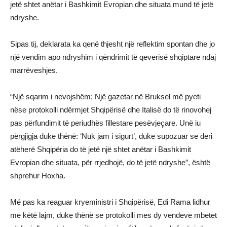
jetë shtet anëtar i Bashkimit Evropian dhe situata mund të jetë
ndryshe.
Sipas tij, deklarata ka qenë thjesht një reflektim spontan dhe jo
një vendim apo ndryshim i qëndrimit të qeverisë shqiptare ndaj
marrëveshjes.
“Një sqarim i nevojshëm: Një gazetar në Bruksel më pyeti
nëse protokolli ndërmjet Shqipërisë dhe Italisë do të rinovohej
pas përfundimit të periudhës fillestare pesëvjeçare. Unë iu
përgjigja duke thënë: ‘Nuk jam i sigurt’, duke supozuar se deri
atëherë Shqipëria do të jetë një shtet anëtar i Bashkimit
Evropian dhe situata, për rrjedhojë, do të jetë ndryshe”, është
shprehur Hoxha.
Më pas ka reaguar kryeministri i Shqipërisë, Edi Rama lidhur
me këtë lajm, duke thënë se protokolli mes dy vendeve mbetet