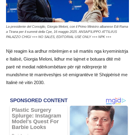
La presidente del Consiglio, Giorgia Meloni, con il Primo Ministro albanese Edi Rama
a Tirana per il summit della Cpe, 16 maggio 2025. ANSA/FILIPPO ATTILI/US
PALAZZO CHIGI +++ NO SALES, EDITORIAL USE ONLY +++ NPK +++
Një reagim ka ardhur mbrëmjen e së martës nga kryeministrja
e Italisë, Giorgia Meloni, lidhur me lajmet e botuara ditë më
parë në mediat ndërkombëtare për një ndërprerje të
mundshme të marrëveshjes së emigrantëve të Shqipërisë me
Italinë në vitin 2030.