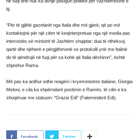
në fuqi dhe nuk ka asnjë pasiguri politike për vazhdimësinë e
tij.
“Për të gjithë gazetarët nga Italia dhe më gjerë, që po më
kontaktojnë për një citim të keqinterpretuar nga një media pas
intervistës së ministrit të Jashtëm shqiptar: dua të ritheksoj
qartë dhe njëherë e përgjithmonë se protokolli ynë me Italinë
do të qëndrojë në fuqi për sa kohë që Italia dëshiron”, është
shprehur Rama.
Më pas ka ardhur edhe reagimi i kryeministres italiane, Giorgia
Meloni, e cila ka shpërndarë postimin e Ramës, të cilin e ka
shoqëruar me statusin: “Grazie Edi” (Faleminderit Edi).
Facebook
Twitter