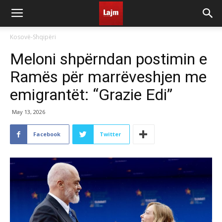
Kosovë-Shqipëri
Meloni shpërndan postimin e
Ramës për marrëveshjen me
emigrantët: “Grazie Edi”
May 13, 2026
Facebook
Twitter