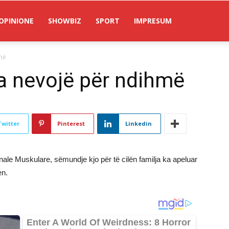
OPINIONE
SHOWBIZ
SPORT
IMPRESUM
më
a nevojë për ndihmë
Twitter
Pinterest
Linkedin
nale Muskulare, sëmundje kjo për të cilën familja ka apeluar
en.