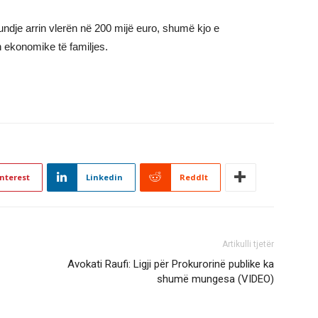
undje arrin vlerën në 200 mijë euro, shumë kjo e
 ekonomike të familjes.
nterest
Linkedin
ReddIt
Artikulli tjetër
Avokati Raufi: Ligji për Prokurorinë publike ka
shumë mungesa (VIDEO)