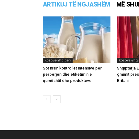
ARTIKUJ TË NGJASHËM
MË SHU
Kosovë-Shqipëri
Kosovë-Shqi
Sot nisin kontrollet intensive për
Shqiptarja El
përbërjen dhe etiketimin e
çmimit pres
qumështit dhe produkteve
Britani