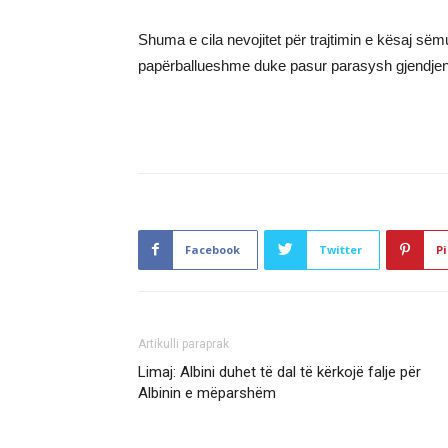
Shuma e cila nevojitet për trajtimin e kësaj sëm
papërballueshme duke pasur parasysh gjendjen
Facebook
Twitter
Pi
Artikulli paraprak
Limaj: Albini duhet të dal të kërkojë falje për
Albinin e mëparshëm