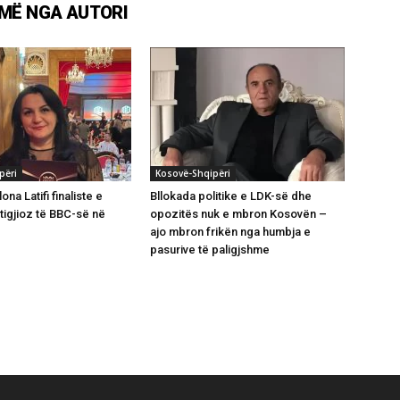
MË NGA AUTORI
përi
Kosovë-Shqipëri
ona Latifi finaliste e
Bllokada politike e LDK-së dhe
tigjioz të BBC-së në
opozitës nuk e mbron Kosovën –
ajo mbron frikën nga humbja e
pasurive të paligjshme