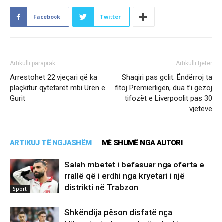
Facebook
Twitter
Artikulli paraprak
Artikulli tjetër
Arrestohet 22 vjeçari që ka
Shaqiri pas golit: Ëndërroj ta
plaçkitur qytetarët mbi Urën e
fitoj Premierligën, dua t’i gëzoj
Gurit
tifozët e Liverpoolit pas 30
vjetëve
ARTIKUJ TË NGJASHËM
MË SHUMË NGA AUTORI
Salah mbetet i befasuar nga oferta e
rrallë që i erdhi nga kryetari i një
distrikti në Trabzon
Sport
Shkëndija pëson disfatë nga