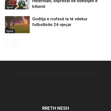
Hiberniani, shpresat në ndeshjen e
kthimit
Sport
Goditja e rrufesë la të vdekur
futbollistin 24-vjeçar
Sport
RRETH NESH