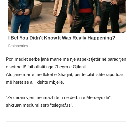
Por, mediet serbe janë marrë me një aspekt tjetër në paraqitjen
e sotme të futbollistit nga Zhegra e Gjilanit.
Ato janë marrë me flokët e Shaqirit, për të cilat ishte raportuar
më herët se ai i kishte mbjellë.
“Zvicerani vjen me imazh të ri në derbin e Merseyside”,
shkruan mediumi serb “telegraf.rs”.