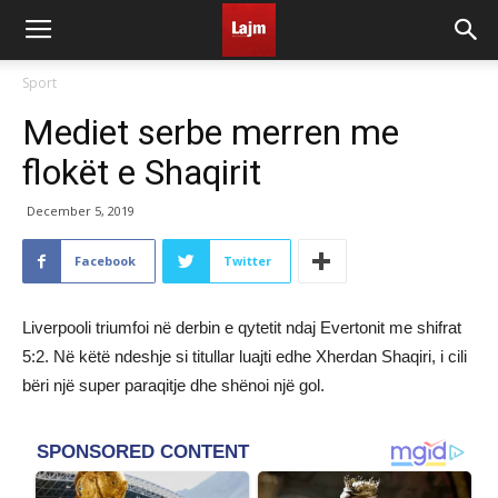
Sport
Mediet serbe merren me
flokët e Shaqirit
December 5, 2019
Facebook
Twitter
Liverpooli triumfoi në derbin e qytetit ndaj Evertonit me shifrat
5:2. Në këtë ndeshje si titullar luajti edhe Xherdan Shaqiri, i cili
bëri një super paraqitje dhe shënoi një gol.