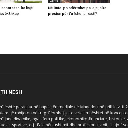
Lajme
Diaspora tani ka linjë
Në Butel po ndërtohet pa leje, a ka
enevë-Shkup
presion për t’u fshehur rasti?
ETH NESH
m” është paraqitur në hapësirën mediale në Maqedoni në prill të vitit
ptare që mbijeton në treg. Përmbajtjet e veta i mbështet në koncepte
m” janë dinamike, nga sfera politike, ekonomiko-financiare, historike,
tuese, sportive, etj.. Falë përkushtimit dhe profesionalizmit, “Lajm