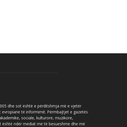
 2005 dhe sot është e përditshmja më e vjetër
t evropiane të informimit. Përmbajtjet e gazetës
 akademike, sociale, kulturore, muzikore,
” sot është ndër mediat më të besueshme dhe më