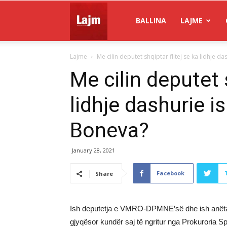
Gazeta
BALLINA
LAJME
Lajme
Me cilin deputet shqiptar flitej se ka lidhje da
Lajm
Me cilin deputet s
lidhje dashurie i
Boneva?
January 28, 2021
Facebook
Share
Ish deputetja e VMRO-DPMNE’së dhe ish anëta
gjyqësor kundër saj të ngritur nga Prokuroria S