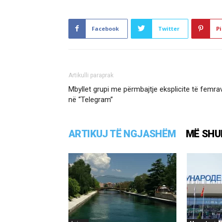
Facebook
Twitter
Pi
Artikulli paraprak
Mbyllet grupi me përmbajtje eksplicite të femra
në “Telegram”
ARTIKUJ TË NGJASHËM
MË SHU