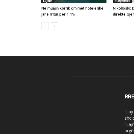
Lajme
Maqedoni
Në muajin korrik çmimet hotelerike
Nikolloski: 
janë rritur për 1.1%
direkte Gj
RR
“Laj
shqi
“Laj
argë