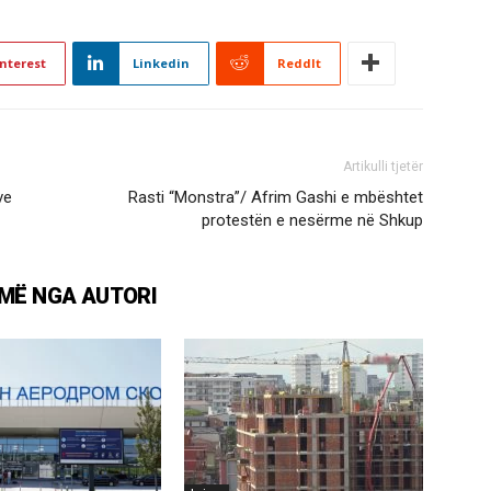
nterest
Linkedin
ReddIt
Artikulli tjetër
ve
Rasti “Monstra”/ Afrim Gashi e mbështet
protestën e nesërme në Shkup
MË NGA AUTORI