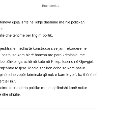
oneva gjoja ishte në lidhje dashurie me një politikan
or.
fje dhe tentime për linçim politik.
gënjeshtrat e mëdha të konstruuara se jam rekordere në
 pastaj se kam blerë banesa me para kriminale, me
lbo, Zhikol, garazhë në kate në Prilep, kazino në Gjevgjeli,
njeshtra të tjera. Madje shpikën edhe se kam pasur
pinë edhe vepër kriminale që nuk e kam kryer”, ka thënë në
cjell in7.
me të kundërta politike me të, qëllimisht kanë nxitur
a dhe shpifje.