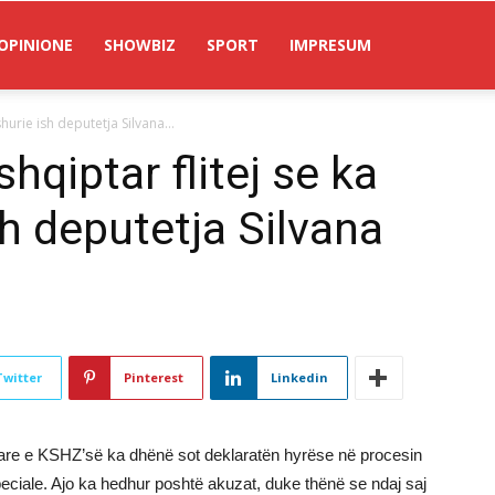
OPINIONE
SHOWBIZ
SPORT
IMPRESUM
shurie ish deputetja Silvana...
hqiptar flitej se ka
sh deputetja Silvana
Twitter
Pinterest
Linkedin
re e KSHZ’së ka dhënë sot deklaratën hyrëse në procesin
peciale. Ajo ka hedhur poshtë akuzat, duke thënë se ndaj saj