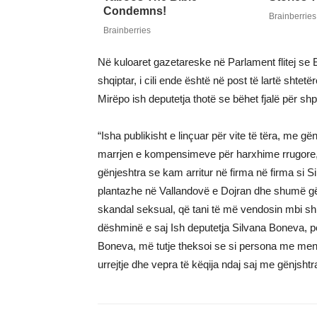
Në kuloaret gazetareske në Parlament flitej se B
shqiptar, i cili ende është në post të lartë shtetër
Mirëpo ish deputetja thotë se bëhet fjalë për shpi
“Isha publikisht e linçuar për vite të tëra, me 
marrjen e kompensimeve për harxhime rrugore,
gënjeshtra se kam arritur në firma në firma si Si
plantazhe në Vallandovë e Dojran dhe shumë gë
skandal seksual, që tani të më vendosin mbi sh
dëshminë e saj Ish deputetja Silvana Boneva, për
Boneva, më tutje theksoi se si persona me mendi
urrejtje dhe vepra të këqija ndaj saj me gënjshtr