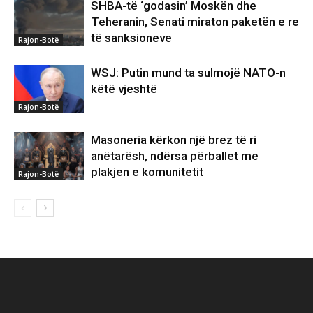
SHBA-të ‘godasin’ Moskën dhe
Teheranin, Senati miraton paketën e re
të sanksioneve
Rajon-Botë
WSJ: Putin mund ta sulmojë NATO-n
këtë vjeshtë
Rajon-Botë
Masoneria kërkon një brez të ri
anëtarësh, ndërsa përballet me
plakjen e komunitetit
Rajon-Botë