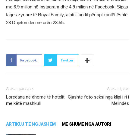
me 6.9 milion në Instagram dhe 4.9 milion në Facebook. Sipas
faqes zyrtare të Royal Family, afati i fundit për aplikantët është
23 Dhjetori deri në orën 23:55.
Facebook
Twitter
Artikulli paraprak
Artikulli tjetër
Loredana në dhomë të hotelit
Gjashtë foto seksi nga klipi i ri i
me këtë mashkull
Melindës
ARTIKUJ TË NGJASHËM
MË SHUMË NGA AUTORI