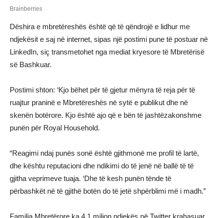
Dëshira e mbretëreshës është që të qëndrojë e lidhur me
ndjekësit e saj në internet, sipas një postimi pune të postuar në
LinkedIn, siç transmetohet nga mediat kryesore të Mbretërisë
së Bashkuar.
Postimi shton: ‘Kjo bëhet për të gjetur mënyra të reja për të
ruajtur praninë e Mbretëreshës në sytë e publikut dhe në
skenën botërore. Kjo është ajo që e bën të jashtëzakonshme
punën për Royal Household.
“Reagimi ndaj punës sonë është gjithmonë me profil të lartë,
dhe kështu reputacioni dhe ndikimi do të jenë në ballë të të
gjitha veprimeve tuaja. ‘Dhe të kesh punën tënde të
përbashkët në të gjithë botën do të jetë shpërblimi më i madh.”
Familja Mbretërore ka 4.1 milion ndjekës në Twitter krahasuar