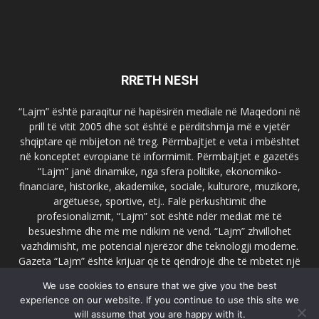
RRETH NESH
“Lajm” është paraqitur në hapësirën mediale në Maqedoni në
prill të vitit 2005 dhe sot është e përditshmja më e vjetër
shqiptare që mbijeton në treg. Përmbajtjet e veta i mbështet
në konceptet evropiane të informimit. Përmbajtjet e gazetës
“Lajm” janë dinamike, nga sfera politike, ekonomiko-
financiare, historike, akademike, sociale, kulturore, muzikore,
argëtuese, sportive, etj.. Falë përkushtimit dhe
profesionalizmit, “Lajm” sot është ndër mediat më të
besueshme dhe më me ndikim në vend. “Lajm” zhvillohet
vazhdimisht, me potencial njerëzor dhe teknologji moderne.
Gazeta “Lajm” është krijuar që të qëndrojë dhe të mbetet një
emër i dallueshëm në hapësirat ballkanike dhe evropiane. Ueb
We use cookies to ensure that we give you the best
faqja zyrtare e gazetës “Lajm”, www.lajmpress.org është një
experience on our website. If you continue to use this site we
ndër portalet më të njohur në Maqedoni.
will assume that you are happy with it.