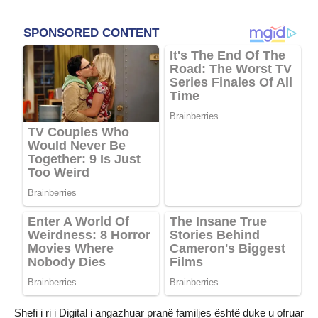
Shefi i ri i Digital i angazhuar pranë familjes është duke u ofruar