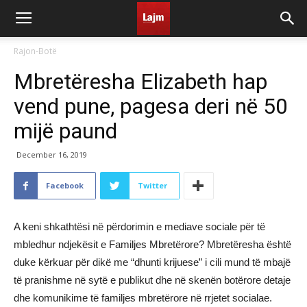
Rajon-Botë
Mbretëresha Elizabeth hap
vend pune, pagesa deri në 50
mijë paund
December 16, 2019
Facebook
Twitter
A keni shkathtësi në përdorimin e mediave sociale për të
mbledhur ndjekësit e Familjes Mbretërore? Mbretëresha është
duke kërkuar për dikë me “dhunti krijuese” i cili mund të mbajë
të pranishme në sytë e publikut dhe në skenën botërore detaje
dhe komunikime të familjes mbretërore në rrjetet socialae.