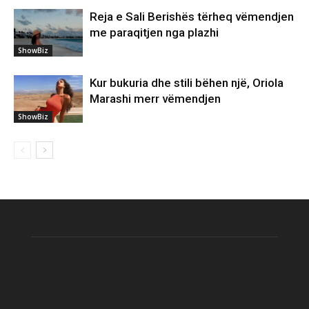
Reja e Sali Berishës tërheq vëmendjen
me paraqitjen nga plazhi
ShowBiz
Kur bukuria dhe stili bëhen një, Oriola
Marashi merr vëmendjen
ShowBiz