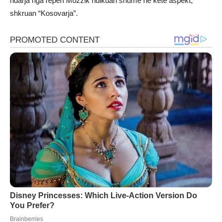
ndarja nga reperi Mozzik ndikuan shumë në këtë aspekt,
shkruan “Kosovarja”.