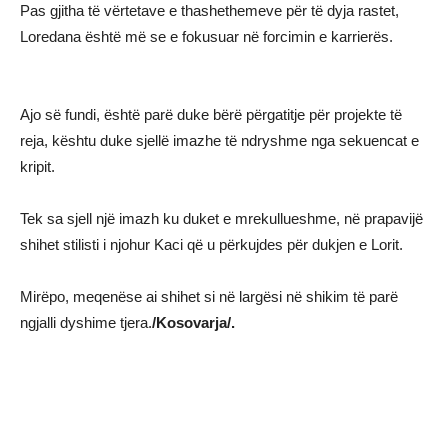
Pas gjitha të vërtetave e thashethemeve për të dyja rastet,
Loredana është më se e fokusuar në forcimin e karrierës.
Ajo së fundi, është parë duke bërë përgatitje për projekte të
reja, kështu duke sjellë imazhe të ndryshme nga sekuencat e
kripit.
Tek sa sjell një imazh ku duket e mrekullueshme, në prapavijë
shihet stilisti i njohur Kaci që u përkujdes për dukjen e Lorit.
Mirëpo, meqenëse ai shihet si në largësi në shikim të parë
ngjalli dyshime tjera.
/Kosovarja/.