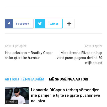
Facebook
Twitter
Artikulli paraprak
Artikulli tjetër
Irina seksiarta – Bradley Coper
Mbretëresha Elizabeth hap
shiko çfarë ke humbur
vend pune, pagesa deri në 50
mijë paund
ARTIKUJ TË NGJASHËM
MË SHUMË NGA AUTORI
Leonardo DiCaprio tërheq vëmendjen
me pamjen e tij të re gjatë pushimeve
në Ibiza
ShowBiz