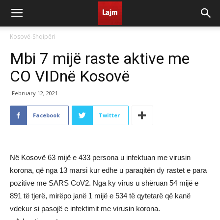
Kosovë-Shqipëri
Mbi 7 mijë raste aktive me
CO VIDnë Kosovë
February 12, 2021
Facebook
Twitter
Në Kosovë 63 mijë e 433 persona u infektuan me virusin
korona, që nga 13 marsi kur edhe u paraqitën dy rastet e para
pozitive me SARS CoV2. Nga ky virus u shëruan 54 mijë e
891 të tjerë, mirëpo janë 1 mijë e 534 të qytetarë që kanë
vdekur si pasojë e infektimit me virusin korona.