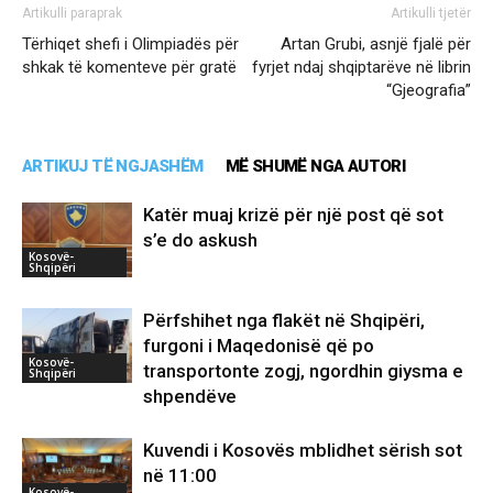
Artikulli paraprak
Artikulli tjetër
Tërhiqet shefi i Olimpiadës për
Artan Grubi, asnjë fjalë për
shkak të komenteve për gratë
fyrjet ndaj shqiptarëve në librin
“Gjeografia”
ARTIKUJ TË NGJASHËM
MË SHUMË NGA AUTORI
Katër muaj krizë për një post që sot
s’e do askush
Kosovë-
Shqipëri
Përfshihet nga flakët në Shqipëri,
furgoni i Maqedonisë që po
Kosovë-
transportonte zogj, ngordhin giysma e
Shqipëri
shpendëve
Kuvendi i Kosovës mblidhet sërish sot
në 11:00
Kosovë-