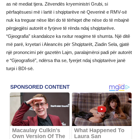
as në mediat tjera. Zëvendës kryeministri Grubi, si
përfaqësuesi më i lartë i shqiptarëve në Qeverinë e RMV-së
nuk ka treguar nëse libri do të tërhiqet dhe nëse do të mbajnë
përgjegjësi autorët e fyrjeve të rënda ndaj shqiptarëve.
“Gjeografia” skandaloze ka nxitur reagime të shumta. Një ditê
më parë, kryetari i Aleancës për Shqiptarët, Ziadin Sela, gjatë
një prononcimi për gazetën Lajm, paralajmëroi padi për autorët
e “Gjeografisë”, ndërsa tha se, fyerjet ndaj shqiptarëve janë
turpi i BDI-së.