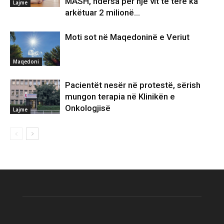
MASH, ndërsa për një vit të tërë ka
Lajme
arkëtuar 2 milionë...
Moti sot në Maqedoninë e Veriut
Maqedoni
Pacientët nesër në protestë, sërish
mungon terapia në Klinikën e
Onkologjisë
Lajme