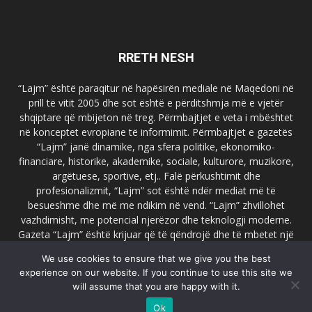
RRETH NESH
“Lajm” është paraqitur në hapësirën mediale në Maqedoni në
prill të vitit 2005 dhe sot është e përditshmja më e vjetër
shqiptare që mbijeton në treg. Përmbajtjet e veta i mbështet
në konceptet evropiane të informimit. Përmbajtjet e gazetës
“Lajm” janë dinamike, nga sfera politike, ekonomiko-
financiare, historike, akademike, sociale, kulturore, muzikore,
argëtuese, sportive, etj.. Falë përkushtimit dhe
profesionalizmit, “Lajm” sot është ndër mediat më të
besueshme dhe më me ndikim në vend. “Lajm” zhvillohet
vazhdimisht, me potencial njerëzor dhe teknologji moderne.
Gazeta “Lajm” është krijuar që të qëndrojë dhe të mbetet një
emër i dallueshëm në hapësirat ballkanike dhe evropiane. Ueb
We use cookies to ensure that we give you the best
faqja zyrtare e gazetës “Lajm”, www.lajmpress.org është një
experience on our website. If you continue to use this site we
ndër portalet më të njohur në Maqedoni.
will assume that you are happy with it.
Na kontakto:
lajm.sk@gmail.com
Ok