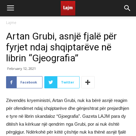
Lajme
Artan Grubi, asnjë fjalë për
fyrjet ndaj shqiptarëve në
librin “Gjeografia”
February 12, 2021
Facebook
Twitter
Zëvendës kryeministri, Artan Grubi, nuk ka bërë asnjë reagim
për ofendimet ndaj shqiptarëve dhe gënjeshtrat për prejardhjen
e tyre në librin skandaloz “Gjoegrafia”. Gazeta LAJM para dy
ditësh ka kërkuar një qendrim nga Grubi, por ai nuk është
përgjigjur. Ndërkohë për këtë çështje nuk ka thënë asnjë fjalë